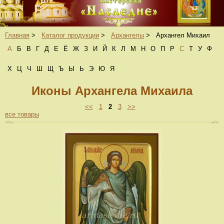
Главная
>
Каталог продукции
>
Архангелы
>
Архангел Михаил
А
Б
В
Г
Д
Е
Ё
Ж
З
И
Й
К
Л
М
Н
О
П
Р
С
Т
У
Ф
Х
Ц
Ч
Ш
Щ
Ъ
Ы
Ь
Э
Ю
Я
Иконы Архангела Михаила
<<
1
2
3
>>
все товары