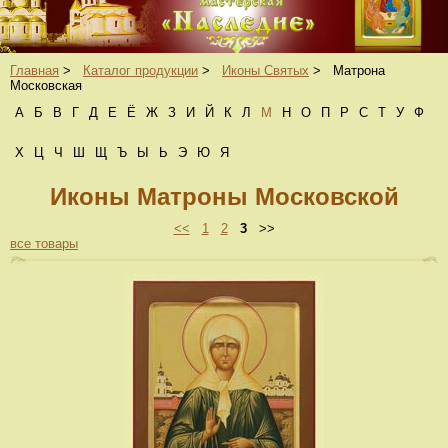
Главная
>
Каталог продукции
>
Иконы Святых
>
Матрона
Московская
А
Б
В
Г
Д
Е
Ё
Ж
З
И
Й
К
Л
М
Н
О
П
Р
С
Т
У
Ф
Х
Ц
Ч
Ш
Щ
Ъ
Ы
Ь
Э
Ю
Я
Иконы Матроны Московской
<<
1
2
3
>>
все товары