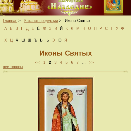
Главная
>
Каталог продукции
>
Иконы Святых
А
Б
В
Г
Д
Е
Ё
Ж
З
И
Й
К
Л
М
Н
О
П
Р
С
Т
У
Ф
Х
Ц
Ч
Ш
Щ
Ъ
Ы
Ь
Э
Ю
Я
Иконы Святых
<<
1
2
3
4
5
6
7
...
>>
все товары