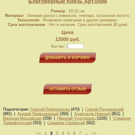
Благоверный Князь Арт.0498
Размер
: 10-12 см
Материал
: Липовая доска с левкасом, темпера, сусальное золото.
Технология
: Возможно написание в других размерах.
Срок изготовления
: Нет в наличии. Срок изготовления 30 дней
Цена
12000 руб.
Кол-во:
ДОБАВИТЬ В КОРЗИНУ
ОСТАВИТЬ ОТЗЫВ
Подкатегории:
Георгий Победоносец
(470) |
Сергий Радонежский
(881) |
Андрей Первозванный
(350) |
Александр Невский
(851) |
Матрона Московская
(259) |
Николай Чудотворец
(1105) |
Спиридон
Тримифунтский
(353) |
Серафим Саровский
(562)
<<
1
2
3
4
5
6
7
...
>>