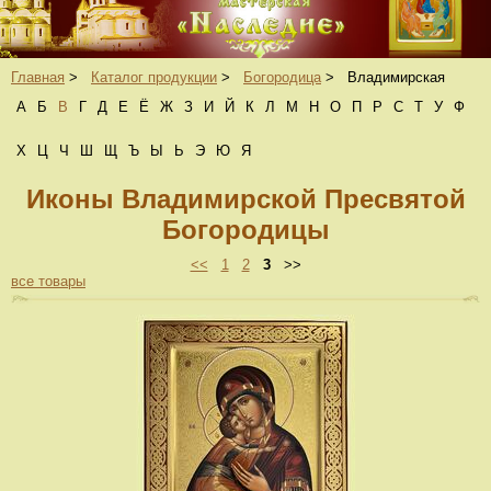
Главная
>
Каталог продукции
>
Богородица
>
Владимирская
А
Б
В
Г
Д
Е
Ё
Ж
З
И
Й
К
Л
М
Н
О
П
Р
С
Т
У
Ф
Х
Ц
Ч
Ш
Щ
Ъ
Ы
Ь
Э
Ю
Я
Иконы Владимирской Пресвятой
Богородицы
<<
1
2
3
>>
все товары