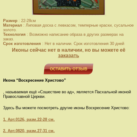
Размер
:
22-28см
Материал
:
Липовая доска с левкасом, темперные краски, сусальное
золото.
Технология
:
Возможно написание образа в других размерах на
заказ.
Срок изготовления
:
Нет в наличии. Срок изготовления 30 дней
Иконы сейчас нет в наличии, но вы можете её
заказать
ОСТАВИТЬ ОТЗЫВ
Икона “Воскресение Христово”
, называемая ещё «Сошествие во ад», является Пасхальной иконой
Православной Церкви.
Здесь Вы можете посмотреть другие иконы Воскресение Христово:
1. Арт.0126, разм.22-28 см.
2. Арт.0820, разм.27-31 см.