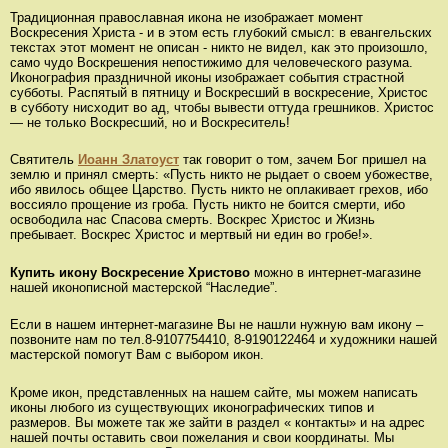
Традиционная православная икона не изображает момент
Воскресения Христа - и в этом есть глубокий смысл: в евангельских
текстах этот момент не описан - никто не видел, как это произошло,
само чудо Воскрешения непостижимо для человеческого разума.
Иконография праздничной иконы изображает события страстной
субботы. Распятый в пятницу и Воскресший в воскресение, Христос
в субботу нисходит во ад, чтобы вывести оттуда грешников. Христос
— не только Воскресший, но и Воскреситель!
Святитель
Иоанн Златоуст
так говорит о том, зачем Бог пришел на
землю и принял смерть: «Пусть никто не рыдает о своем убожестве,
ибо явилось общее Царство. Пусть никто не оплакивает грехов, ибо
воссияло прощение из гроба. Пусть никто не боится смерти, ибо
освободила нас Спасова смерть. Воскрес Христос и Жизнь
пребывает. Воскрес Христос и мертвый ни един во гробе!».
Купить икону Воскресение Христово
можно в интернет-магазине
нашей иконописной мастерской “Наследие”.
Если в нашем интернет-магазине Вы не нашли нужную вам икону –
позвоните нам по тел.8-9107754410, 8-9190122464 и художники нашей
мастерской помогут Вам с выбором икон.
Кроме икон, представленных на нашем сайте, мы можем написать
иконы любого из существующих иконографических типов и
размеров. Вы можете так же зайти в раздел « контакты» и на адрес
нашей почты оставить свои пожелания и свои координаты. Мы