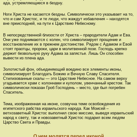
ада, устремляющиеся в бездну.
Ноги Христа не касаются бездны. Символически это указывает на то,
что и сам Христос, и те люди, что жаждут избавления – находятся
вне преисподней, на пути к Царствию Небесному.
В непосредственной близости от Христа – прародители Адам и Ева.
Они уже поднимаются с колен, что символизирует прощение и
восстановление их в прежнем достоинстве. Рядом с Адамом и Евой
стоят праотцы, пророки, цари в молитвенной позе. Господь крепко
держит безвольную руку Адама за запястье. Лишь Он способен
вывести из плена ада.
Золотистый фон, объединяющий воедино все элементы иконы,
символизирует Благодать Божию и Вечную Славу Спасителя.
Стилизованные скалы — это Царствие Небесное. На самом верху
угадывается храм с колоннами и куполом, увенчанный крестом. Так
символически показан Гроб Господень – место, где был погребен
Спаситель.
Тема, изображенная на иконе, созвучна теме освобождения из
египетского рабства израильского народа. Как Моисей –
ветхозаветный Христос выполнил свою миссию, выведя израильский
народ к свету, так и новозаветный Христос подарил всем людям
Царство Света и Правды.
О чем молятся перед иконой