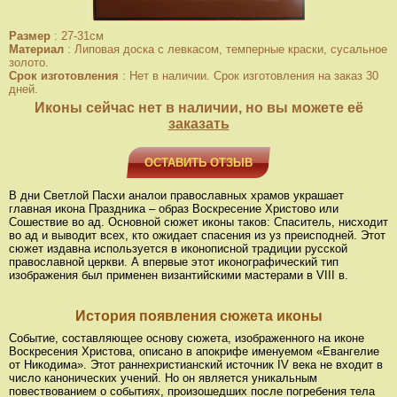
Размер
:
27-31см
Материал
:
Липовая доска с левкасом, темперные краски, сусальное
золото.
Срок изготовления
:
Нет в наличии. Срок изготовления на заказ 30
дней.
Иконы сейчас нет в наличии, но вы можете её
заказать
ОСТАВИТЬ ОТЗЫВ
В дни Светлой Пасхи аналои православных храмов украшает
главная икона Праздника – образ Воскресение Христово или
Сошествие во ад. Основной сюжет иконы таков: Спаситель, нисходит
во ад и выводит всех, кто ожидает спасения из уз преисподней. Этот
сюжет издавна используется в иконописной традиции русской
православной церкви. А впервые этот иконографический тип
изображения был применен византийскими мастерами в VIII в.
История появления сюжета иконы
Событие, составляющее основу сюжета, изображенного на иконе
Воскресения Христова, описано в апокрифе именуемом «Евангелие
от Никодима». Этот раннехристианский источник IV века не входит в
число канонических учений. Но он является уникальным
повествованием о событиях, произошедших после погребения тела