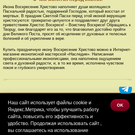
Икона Воскресение Христово наполняет души молящихся
Пасхальной радостью, подаренной Господом, который восстал от
мертвых. В праздник Светлой Пасхи перед этой иконой верующие
христосуются: троекратно целуются и поздравляют друг друга
приветствием Христос Воскресе! – Воистину Воскресе! Обращаясь к
Творцу, они благодарят его за то, что благоволил достойно пройти
дни Великого Поста, просят об исцелении от духовных и телесных
болезней и об укреплении в вере.
Купить праздничную икону Воскресение Христово можно в Интернет-
магазине иконописной мастерской «Наследие». Написанная
профессиональными иконописцами, она наполнена ощущением
света и духовной радости, и, в то же время, исполнена чувством
покоя и глубокого умиротворения.
Наш сайт использует файлы cookie и
МЕНЮ
OK
Яндекс.Метрика, чтобы улучшить работу
КАТАЛОГ ТОВАРОВ
сайта, повысить его эффективность и
КОНТАКТЫ
удобство. Продолжая использовать сайт ,
вы соглашаетесь на использование