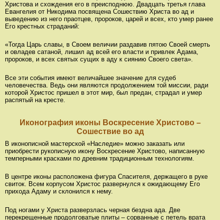
Христова и схождения его в преисподнюю. Двадцать третья глава
Евангелия от Никодима посвящена Сошествию Христа во ад и
выведению из него праотцев, пророков, царей и всех, кто умер ранее
Его крестных страданий:
«Тогда Царь славы, в Своем величии раздавив пятою Своей смерть
и овладев сатаной, лишил ад всей его власти и привлек Адама,
пророков, и всех святых сущих в аду к сиянию Своего света».
Все эти события имеют величайшее значение для судеб
человечества. Ведь они являются продолжением той миссии, ради
которой Христос пришел в этот мир, был предан, страдал и умер
распятый на кресте.
Иконография иконы Воскресение Христово –
Сошествие во ад
В иконописной мастерской «Наследие» можно заказать или
приобрести рукописную икону Воскресение Христово, написанную
темперными красками по древним традиционным технологиям.
В центре иконы расположена фигура Спасителя, держащего в руке
свиток. Всем корпусом Христос развернулся к ожидающему Его
прихода Адаму и склонился к нему.
Под ногами у Христа разверзлась черная бездна ада. Две
перекрещенные продолговатые плиты – сорванные с петель врата