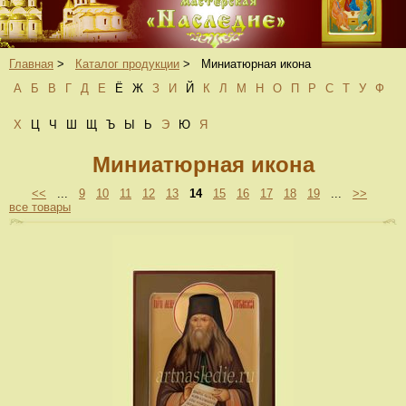
Главная
>
Каталог продукции
>
Миниатюрная икона
А
Б
В
Г
Д
Е
Ё
Ж
З
И
Й
К
Л
М
Н
О
П
Р
С
Т
У
Ф
Х
Ц
Ч
Ш
Щ
Ъ
Ы
Ь
Э
Ю
Я
Миниатюрная икона
<<
...
9
10
11
12
13
14
15
16
17
18
19
...
>>
все товары