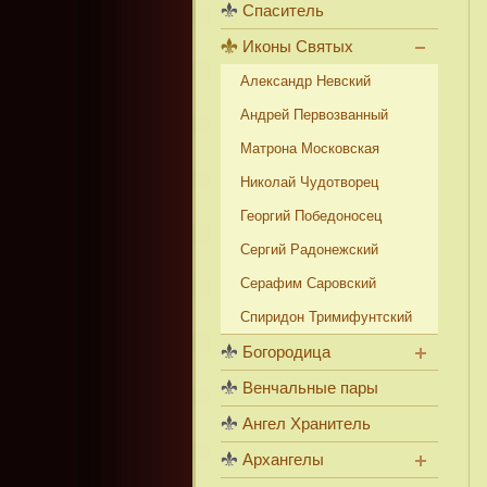
Спаситель
Иконы Святых
Александр Невский
Андрей Первозванный
Матрона Московская
Николай Чудотворец
Георгий Победоносец
Сергий Радонежский
Серафим Саровский
Спиридон Тримифунтский
Богородица
Венчальные пары
Ангел Хранитель
Архангелы