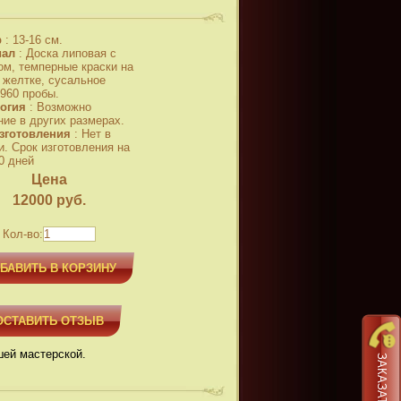
р
:
13-16 см.
иал
:
Доска липовая с
ом, темперные краски на
 желтке, сусальное
 960 пробы.
огия
:
Возможно
ние в других размерах.
зготовления
:
Нет в
и. Срок изготовления на
0 дней
Цена
12000
руб.
Кол-во:
БАВИТЬ В КОРЗИНУ
ОСТАВИТЬ ОТЗЫВ
шей мастерской.