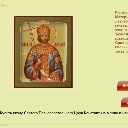
Разме
Матер
левкас
яичном
золото
Технол
написа
Срок и
наличи
заказ 3
ДО
Купить икону Святого Равноапостольного Царя Константина можно в на