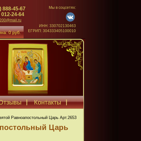
Мы в соцсетях:
) 888-45-67
 012-24-64
4200@mail.ru
ИНН: 330702130463
ЕГРИП: 304333405100010
на: 0 руб.
Отзывы
Контакты
вятой Равноапостольный Царь Арт.2653
апостольный Царь