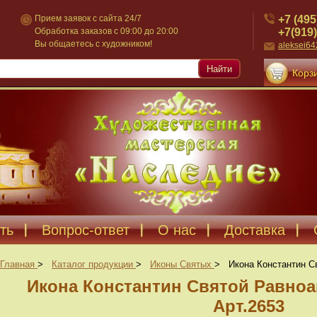
+7 (495
Прием заявок с сайта 24/7
+7(919)
Обработка заказов с 09:00 до 20:00
Вы общаетесь с художником!
aleksei6
Найти
Корзи
ть
Вопрос-ответ
О нас
Доставка
Главная
>
Каталог продукции
>
Иконы Святых
>
Икона Константин С
Икона Константин Святой Равно
Арт.2653