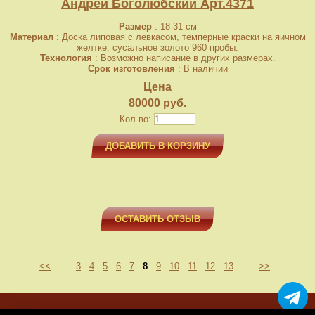
Андрей Боголюбский Арт.4371
Размер
: 18-31 см
Материал
: Доска липовая с левкасом, темперные краски на яичном
желтке, сусальное золото 960 пробы.
Технология
: Возможно написание в других размерах.
Срок изготовления
: В наличии
Цена
80000 руб.
Кол-во:
ДОБАВИТЬ В КОРЗИНУ
ОСТАВИТЬ ОТЗЫВ
<<
...
3
4
5
6
7
8
9
10
11
12
13
...
>>