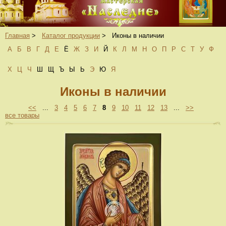
Главная
>
Каталог продукции
>
Иконы в наличии
А
Б
В
Г
Д
Е
Ё
Ж
З
И
Й
К
Л
М
Н
О
П
Р
С
Т
У
Ф
Х
Ц
Ч
Ш
Щ
Ъ
Ы
Ь
Э
Ю
Я
Иконы в наличии
<<
...
3
4
5
6
7
8
9
10
11
12
13
...
>>
все товары