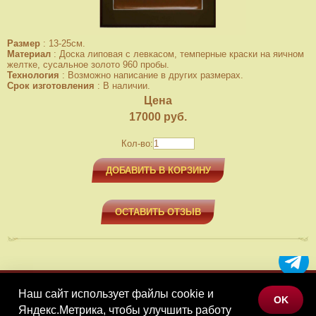
Размер
:
13-25см.
Материал
:
Доска липовая с левкасом, темперные краски на яичном
желтке, сусальное золото 960 пробы.
Технология
:
Возможно написание в других размерах.
Срок изготовления
:
В наличии.
Цена
17000
руб.
Кол-во:
ДОБАВИТЬ В КОРЗИНУ
ОСТАВИТЬ ОТЗЫВ
Наш сайт использует файлы cookie и
МЕНЮ
OK
Яндекс.Метрика, чтобы улучшить работу
КАТАЛОГ ТОВАРОВ