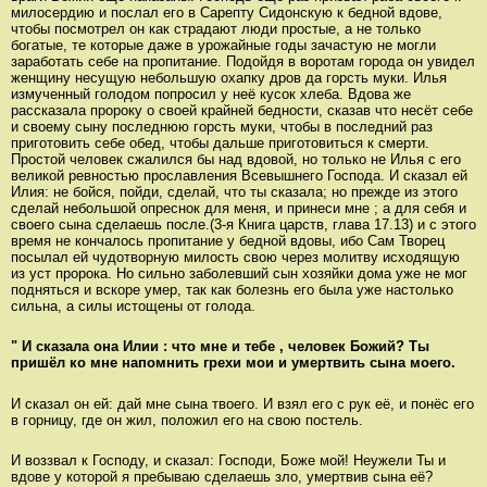
милосердию и послал его в Сарепту Сидонскую к бедной вдове,
чтобы посмотрел он как страдают люди простые, а не только
богатые, те которые даже в урожайные годы зачастую не могли
заработать себе на пропитание. Подойдя в воротам города он увидел
женщину несущую небольшую охапку дров да горсть муки. Илья
измученный голодом попросил у неё кусок хлеба. Вдова же
рассказала пророку о своей крайней бедности, сказав что несёт себе
и своему сыну последнюю горсть муки, чтобы в последний раз
приготовить себе обед, чтобы дальше приготовиться к смерти.
Простой человек сжалился бы над вдовой, но только не Илья с его
великой ревностью прославления Всевышнего Господа. И сказал ей
Илия: не бойся, пойди, сделай, что ты сказала; но прежде из этого
сделай небольшой опреснок для меня, и принеси мне ; а для себя и
своего сына сделаешь после.(3-я Книга царств, глава 17.13) и с этого
время не кончалось пропитание у бедной вдовы, ибо Сам Творец
посылал ей чудотворную милость свою через молитву исходящую
из уст пророка. Но сильно заболевший сын хозяйки дома уже не мог
подняться и вскоре умер, так как болезнь его была уже настолько
сильна, а силы истощены от голода.
" И сказала она Илии : что мне и тебе , человек Божий? Ты
пришёл ко мне напомнить грехи мои и умертвить сына моего.
И сказал он ей: дай мне сына твоего. И взял его с рук её, и понёс его
в горницу, где он жил, положил его на свою постель.
И воззвал к Господу, и сказал: Господи, Боже мой! Неужели Ты и
вдове у которой я пребываю сделаешь зло, умертвив сына её?