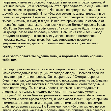
погрузился вместе со своим народом в нечестие и грехопадение. А
истинно верующих и богоугодных стал преследовать с ещё большим
ожесточеним, и даже убивать. Но наказание продолжилось и на
другой год, и на третий. И погибла вся земля не давая плода, ни от
поля, ни от дерева. Пересохли реки, и стало умирать от голода всё
живое, и птицы, и скот, и люди. И всё это произошло не столько от
гнева Господня, сколько от ревности о славе Божией пророка Ильи.
Ибо Илья был твёрд в своём слове : "в сии годы не будет ни росы,
ни дождя, разве что по слову моему". Сам Илья как и весь народ
страдал от голода, но готов был умереть нежели помиловать
нераскаявшихся грешников. Господь отправляет пророка в
уединённое место, далеко от жилищ человеческих, на восток к
потоку Хорафа.
И из этого потока ты будешь пить, а воронам Я велю кормить
тебя там.
Господь проявляя милость свою к чадам своим хотел пробудить в
Илие сострадание к гибнущим от голода людям. Посылая воронов
несущих пропитание пророку Он говорил ему: "Смотри, вороны,
будучи по природе дикими, лакомыми, прожорливыми, не любящими
своих птенцов, как заботятся о твоём пропитании: сами голодны, а
тебе носят пищу. Ты же сам человек, не имеешь сострадания к
людям, и не только к людям, но и скот и птиц хочешь уморить
голодом". Илья же был непреклонен в решении своём. Через какое
то время и поток Храфа пересох, и Бог сказал Илье: - Время пришло
помиловать грешников и страдающих с ними всё живое на земле,
дабы не умереть самому. Но Илия крепился ибо считал, что не все
враги Божии ещё наказаны. Господь ещё раз призвал раба своего к