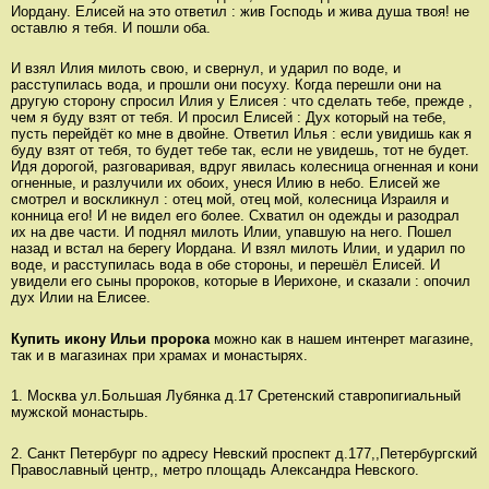
Иордану. Елисей на это ответил : жив Господь и жива душа твоя! не
оставлю я тебя. И пошли оба.
И взял Илия милоть свою, и свернул, и ударил по воде, и
расступилась вода, и прошли они посуху. Когда перешли они на
другую сторону спросил Илия у Елисея : что сделать тебе, прежде ,
чем я буду взят от тебя. И просил Елисей : Дух который на тебе,
пусть перейдёт ко мне в двойне. Ответил Илья : если увидишь как я
буду взят от тебя, то будет тебе так, если не увидешь, тот не будет.
Идя дорогой, разговаривая, вдруг явилась колесница огненная и кони
огненные, и разлучили их обоих, унеся Илию в небо. Елисей же
смотрел и воскликнул : отец мой, отец мой, колесница Израиля и
конница его! И не видел его более. Схватил он одежды и разодрал
их на две части. И поднял милоть Илии, упавшую на него. Пошел
назад и встал на берегу Иордана. И взял милоть Илии, и ударил по
воде, и расступилась вода в обе стороны, и перешёл Елисей. И
увидели его сыны пророков, которые в Иерихоне, и сказали : опочил
дух Илии на Елисее.
Купить икону Ильи пророка
можно как в нашем интенрет магазине,
так и в магазинах при храмах и монастырях.
1. Москва ул.Большая Лубянка д.17 Сретенский ставропигиальный
мужской монастырь.
2. Санкт Петербург по адресу Невский проспект д.177,,Петербургский
Православный центр,, метро площадь Александра Невского.