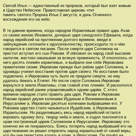
Святой Илья — единственный из пророков, который был взят живым
в Царство Небесное. Православная церковь чтит
память святого Пророка Ильи 2 августа, в день Огненного
восхождения его на небо.
В те давние времена, когда народом Израелевым правил царь Ахав
со своею женою Иезавели, дочерью царя синодского Ефваала, когда
народ еврейский на протяжении долгого времени, введя в
заблуждение склонили к идолопоклонству, происходило то о чём
говорится в святом писании. После смерти царя Соломона на
престол вступил его сын Ровоам. И обложил он народ свой высоким
налогом, жестоко наказывая за всякую провинность. И откололось от
него десять племён израелевых, и выбрали они себе Иеровоама
правителем своим. Иеровоам прежде был рабом царя Соломона, и
однажды учинил восстание против царя своего. Но восстание было
подавлено, и Иеровоама чуть было не придали смерти, но ему
удалось бежать в Египет. Но после серти Соломона Иеровоам
вернулся в земли Изаелевы, став главой этих племён. И раскололся
народ еврейский ранее управлявшийся одним царём. С этого
времени народом стало править два царя, Ровоам и Иеровоам.
Ровоам правил двумя коленами Иудиным и Вениаминовым в
Иерусалиме а, Иеровоам десятью коленами выбравшими его. У
Ровоама царство стало называться Иудейским, а Иеровоама
Израильским. Но разделившись весь народ еврейский остался
веровать одному богу, творцу неба и земли, и ходил поклонятся в
храм построенный царем Соломоном в Иерусалиме. Иеровоаму это
конечно же не понравилось. Боясь потерять народ выбравший его на
царствование он решил отвратить народ израильский от своей веры,
что бы они перестали ходить в храм, в Иерусалим. Он пошёл на