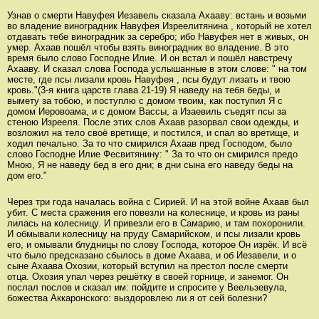
Узнав о смерти Навуфея Иезавель сказала Ахааву: встань и возьми
во владение виноградник Навуфея Изреелитянина , который не хотел
отдавать тебе виноградник за серебро; ибо Навуфея нет в живых, он
умер. Ахаав пошёл чтобы взять виноградник во владение. В это
время было слово Господне Илие. И он встал и пошёл навстречу
Ахааву. И сказал слова Господа услышанные в этом слове: " на том
месте, где псы лизали кровь Навуфея , псы будут лизать и твою
кровь."(3-я книга царств глава 21-19) Я наведу на тебя беды, и
вымету за тобою, и поступлю с домом твоим, как поступил Я с
домом Иеровоама, и с домом Вассы, а Изаевиль съедят псы за
стеною Изрееля. После этих слов Ахаав разорвал свои одежды, и
возложил на тело своё вретище, и постился, и спал во вретище, и
ходил печально. За то что смирился Ахаав пред Господом, было
слово Господне Илие Фесвитянину: " За то что он смирился предо
Мною, Я не наведу бед в его дни; в дни сына его наведу беды на
дом его."
Через три года началась война с Сирией. И на этой войне Ахаав был
убит. С места сражения его повезли на колеснице, и кровь из раны
лилась на колесницу. И привезли его в Самарию, и там похоронили.
И обмывали колесницу на пруду Самарийском, и псы лизали кровь
его, и омывали блудницы по слову Господа, которое Он изрёк. И всё
что было предсказано сбылось в доме Ахаава, и об Иезавели, и о
сыне Ахаава Охозии, который вступил на престол после смерти
отца. Охозия упал через решётку в своей горнице, и занемог. Он
послал послов и сказал им: пойдите и спросите у Веельзевула,
божества Аккаронского: выздоровлею ли я от сей болезни?