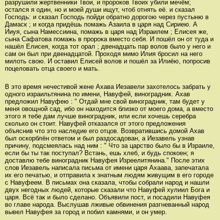
разрушили жертвенники Твои, и пророков Твоих убили мечём;
остался я один, но и моей души ищут, чтоб отнять её. и сказал
Господь: и сказал Господь пойди обратно дорогою через пустыню в
Дамаск ; и когда придёшь помажь Азаила в царя над Сириею. А
Ииуя, сына Намессиина, помажь в царя над Израилем ; Елисея же,
сына Сафатова помажь в пророка вместо себя. И пошёл он от туда и
нашёл Елисея, когда тот орал ; двенадцать пар волов было у него и
сам он был при двенадцатой. Проходя мимо Илия бросил на него
милоть свою. И оставил Елисей волов и пошёл за Илиёю, попросив
поцеловать отца своего и мать.
В это время нечестивой жене Ахава Иезавели захотелось забрать у
одного израильтянина по имени, Навуфей, виноградник. Ахав
предложил Навуфею : " Отдай мне свой виноградник, там будет у
меня овощной сад, ибо он находится близко от моего дома, а вместо
этого я тебе дам лучше виноградник, или если хочешь серебра
сколько он стоит. Навуфей отказался от этого предложения
объяснив что это наследие его отцов. Возвратившись домой Ахав
был оскорблён ответом и был раздосадован, а Иезавель узнав
причину, подсмеялась над ним : " Что за царство было бы в Израиле,
если бы ты так поступал? Встань, ешь хлеб, и будь спокоен; я
доставлю тебе виноградник Навуфея Изреелитянина." После этих
слов Иезавель написала письма от имени царя Ахаава, запечатала
их его печатью, и отправила к знатным людям живущим в его городе
с Навуфеем. В письмах она сказала, чтобы собрали народ и нашли
двух негодных людей, которые сказали что Навуфей хулиил Бога и
царя. Всё так и было сделано. Объявили пост, и посадили Навуфея
во главе народа. Выслушав лживые обвинения разгневанный народ
вывел Навуфея за город и побил камнями, и он умер.