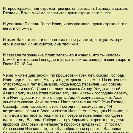
И, простёршись над отроком трижды, он воззвал к Господу и сказал:
Господи , Боже мой! да взвратится душа отрока сего в него!
И услышал Господь Голос Илии, и возвратилась душа отрока сего в
него, и он ожил.
И взял Илия отрока, и свёл его из горницы в дом, и отдал матери
его, и сказал Илия: смотри, сын твой жив.
И сказала та женщина Илии: теперь-то я узнала, что ты человек
Божий, и что слово Господне в устах твоих истинно.(3 -я книга царств
Глава 17. 18-24)
Через многие дни засухи, по прошествии трёх лет, сказал Господь
Илие: иди и покажись Ахаву и я дам дождь на земле. По истечении
этих голодных лет в Самарии, когда народ Израилев был совсем
истощён, и пошёл Илия по слову Божию к Ахаву. Увидя дорогой
Авдия слугу Ахава Илия сказал ему: иди и скажи господину своему,
что Илия здесь и хочет его видеть. Авдий испугавшись, что Ахав
убьёт его сказал Илие об этом. Илия ответил на это": Жив Господь
Саваоф, пред Которым я стою ! сегодня я покажусь ему." И
встретились Илия и Ахав, и сказал Илия ": Не я смущаю Израиля, а
ты и дом отца твоего, тем, что вы презрели повеления Господня и
идёте вслед Ваалам. Собери на гору Кармил четыреста пятьдесят
пророков Вааловых, и четыреста пророков дубравных . И послал
Ахав сынов Израилевых, что бы собрали они пророков Вааловых.