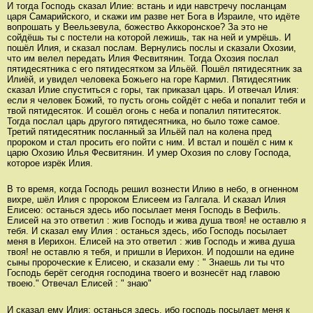
И тогда Господь сказал Илие: встань и иди навстречу посланцам
царя Самарийского, и скажи им разве нет Бога в Израиле, что идёте
вопрошать у Веельзевула, божество Аккоронское? За это не
сойдёшь ты с постели на которой лежишь, так на ней и умрёшь. И
пошёл Илия, и сказал послам. Вернулись послы и сказали Охозии,
что им велел передать Илия Фесвитянин. Тогда Охозия послал
пятидесятника с его пятидесятком за Ильёй. Пошёл пятидесятник за
Илиёй, и увидел человека Божьего на горе Кармил. Пятидесятник
сказал Илие спуститься с горы, так приказал царь. И отвечал Илия:
если я человек Божий, то пусть огонь сойдёт с неба и попалит тебя и
твой пятидесяток. И сошёл огонь с неба и попалил пятитесяток.
Тогда послал царь другого пятидесятника, но было тоже самое.
Третий пятидесятник посланный за Ильёй пал на колена пред
пророком и стал просить его пойти с ним. И встал и пошёл с ним к
царю Охозию Илья Фесвитянин. И умер Охозия по слову Господа,
которое изрёк Илия.
В то время, когда Господь решил вознести Илию в небо, в огненном
вихре, шёл Илия с пророком Елисеем из Галгала. И сказал Илия
Елисею: останься здесь ибо посылает меня Господь в Вефиль.
Елисей на это ответил : жив Господь и жива душа твоя! не оставлю я
тебя. И сказал ему Илия : останься здесь, ибо Господь посылает
меня в Иерихон. Елисей на это ответил : жив Господь и жива душа
твоя! не оставлю я тебя, и пришли в Иерихон. И подошли на едине
сыны пророческие к Елисею, и сказали ему : " Знаешь ли ты что
Господь берёт сегодня господина твоего и вознесёт над главою
твоею." Отвечал Елисей : " знаю"
И сказал ему Илия: останься здесь, ибо господь посылает меня к