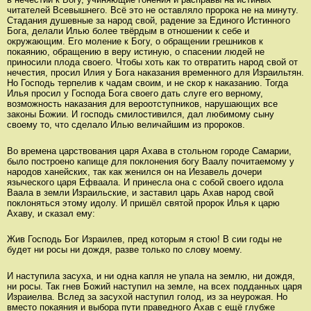
читателей Всевышнего. Всё это не оставляло пророка не на минуту.
Стадания душевные за народ свой, радение за Единого Истинного
Бога, делали Илью более твёрдым в отношении к себе и
окружающим. Его моление к Богу, о обращении грешников к
покаянию, обращению в веру истиную, о спасении людей не
приносили плода своего. Чтобы хоть как то отвратить народ свой от
нечестия, просил Илия у Бога наказания временного для Израильтян.
Но Господь терпелив к чадам своим, и не скор к наказанию. Тогда
Илья просил у Господа Бога своего дать слуге его верному,
возможность наказания для вероотступников, нарушающих все
законы Божии. И господь смилостивился, дал любимому сыну
своему то, что сделало Илью величайшим из пророков.
Во времена царствования царя Ахава в стольном городе Самарии,
было построено капище для поклонения богу Ваалу почитаемому у
народов ханейских, так как женился он на Иезавель дочери
языческого царя Ефваала. И принесла она с собой своего идола
Ваала в земли Израильские, и заставил царь Ахав народ свой
поклоняться этому идолу. И пришёл святой пророк Илья к царю
Ахаву, и сказал ему:
Жив Господь Бог Израилев, пред которым я стою! В сии годы не
будет ни росы ни дождя, разве только по слову моему.
И наступила засуха, и ни одна капля не упала на землю, ни дождя,
ни росы. Так гнев Божий наступил на земле, на всех подданных царя
Израиелва. Вслед за засухой наступил голод, из за неурожая. Но
вместо покаяния и выбора пути праведного Ахав с ещё глубже