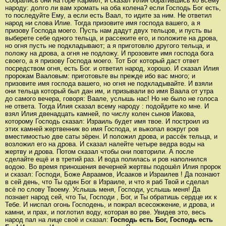
Собрались они на горе Кармил, и сказал Илия обратившись ко всему
народу: долго ли вам хромать на оба колена? если Господь Бог есть,
то последуйте Ему, а если есть Ваал, то идите за ним. Не ответил
народ ни слова Илие. Тогда призовите имя господа вашего, а я
призову Господа моего. Пусть нам дадут двух тельцов, и пусть вы
выберете себе одного тельца, и рассеките его, и положите на дрова,
но огня пусть не подкладывают; а я приготовлю другого тельца, и
положу на дрова, а огня не подложу. И прозовите имя господа бога
своего, а я призову Господа моего. Тот Бог который даст ответ
посредством огня, есть Бог. и ответил народ, хорошо. И сказал Илия
пророкам Вааловым: приготовьте вы прежде ибо вас много; и
призовите имя господа вашего, но огня не подкладывайте. И взяли
они тельца который был дан им, и призывали во имя Ваала от утра
до самого вечера, говоря: Ваале, услышь нас! Но не было не голоса
не ответа. Тогда Илия сказал всему народу : подойдите ко мне. И
взял Илия двенадцать камней, по числу колен сынов Иакова,
которому Господь сказал: Израиль будет имя твое. И построил из
этих камней жертвенник во имя Господа, и выкопал вокруг ров
вместимостью две саты зёрен. И положил дрова, и рассёк тельца, и
возложил его на дрова. И сказал налейте четыре ведра воды на
жертву и дрова. Потом сказал чтобы они повторили. А после
сделайте ещё и в третий раз. И вода полилась и ров наполнился
водою. Во время приношения вечерней жертвы подошёл Илия пророк
и сказал: Господи, Боже Авраамов, Исааков и Израилев ! Да познают
в сей день, что Ты один Бог в Израиле, и что я раб Твой и сделал
всё по слову Твоему. Услышь меня, Господи, услышь меня! Да
познает народ сей, что Ты, Господи , Бог, и Ты обратишь сердце их к
Тебе. И ниспал огонь Господень, и пожрал всесожжение, и дрова, и
камни, и прах, и поглотил воду, которая во рве. Увидев это, весь
народ пал на лице своё и сказал:
Господь есть Бог, Господь есть