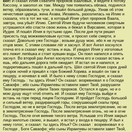
Бог!
И сказал Илия схватите пророков Вааловых, и ведите к потоку
Киссону, и заколол их там. Между тем появились облака, поднялся
ветер, образовались тучи, и пошёл большой дождь. Узнав об этом
нечестивая царица, жена Ахава, Иезавель, разозлилась на Илию и
сказала, что в тот же час, в который Илия убил пророков Ваала,
завтра, она убьёт Илию. Святой Илия будучи человеком смертным
устрашился ибо спасти свою жизнь и бежал в Вирсавию, которая в
Иудее. И пошёл Илия в пустыню один. После дня пути решил
присесть под можжевеловым кустом, и просил себе смерти, и
сказал: Довольно уже Господи ; возьми душу мою, ибо я не лучше
отцов моих. С этими словами лёг и заснул. И вот Ангел коснулся
плеча его и сказал ему: встань и ешь. И увидел Илия у изголовья
его лежит лепёшка и стоит кувшин воды. Он поел напился и опять
заснул. Во второй раз Ангел коснулся плеча его и сказал встань и
ешь, ибо дальняя дорога тебя ожидает. И встал он и напился, и
подкрепившись пошёл в дальний путь. Шёл святой Илия сорок дней
и сорок ночей и пришёл к горе Божией Хорива. и вошёл он там в
пещеру, и ночевал в ней. И было к нему слово Господне, и сказал
ему Господь : ты здесь Илия? Он сказал: возревновал я о Господе
Саваофе ; ибо сыны Израилевы оставили завет Твой, разрушили
Твои жертвенники, убили Твоих пророков. Остался я один, но и о
мою душу ищут чтоб отнять её. И сказал ему Господь выйди и
встань на горе перед лицем Господним. И пройдет Господь большой
и сильный ветер, раздирающий горы, сокрушающий скалы пред
Господом, но не в ветре Господь. После ветра землетрясение, но не
в землетрясении Господь. После землетрясения огонь, но не в огне
Господь. После огня веяние тихого ветра. Услышав это Илия закрыл
лицо милотью своею, и вышел, и встал у входа в пещеру. И был к
нему голос, и сказал: ты здесь Илья? Он сказал : возревновал я о
Господе , Боге Саваофе; ибо сыны Израилевы оставили завет Твой,