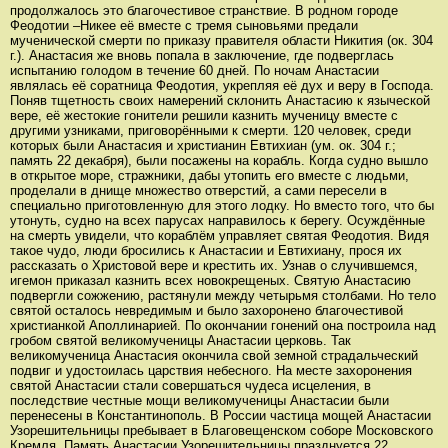
продолжалось это благочестивое странствие. В родном городе
Феодотии –Никее её вместе с тремя сыновьями предали
мученической смерти по приказу правителя области Никития (ок. 304
г.). Анастасия же вновь попала в заключение, где подверглась
испытанию голодом в течение 60 дней. По ночам Анастасии
являлась её соратница Феодотия, укрепляя её дух и веру в Господа.
Поняв тщетность своих намерений склонить Анастасию к языческой
вере, её жестокие гонители решили казнить мученицу вместе с
другими узниками, приговорёнными к смерти. 120 человек, среди
которых были Анастасия и христианин Евтихиан (ум. ок. 304 г.;
память 22 декабря), были посажены на корабль. Когда судно вышло
в открытое море, стражники, дабы утопить его вместе с людьми,
проделали в днище множество отверстий, а сами пересели в
специально приготовленную для этого лодку. Но вместо того, что бы
утонуть, судно на всех парусах направилось к берегу. Осуждённые
на смерть увидели, что кораблём управляет святая Феодотия. Видя
такое чудо, люди бросились к Анастасии и Евтихиану, прося их
рассказать о Христовой вере и крестить их. Узнав о случившемся,
игемон приказал казнить всех новокрещеных. Святую Анастасию
подвергли сожжению, растянули между четырьмя столбами. Но тело
святой осталось невредимым и было захоронено благочестивой
христианкой Аполлинарией. По окончании гонений она построила над
гробом святой великомученицы Анастасии церковь. Так
великомученица Анастасия окончила свой земной страдальческий
подвиг и удостоилась царствия небесного. На месте захоронения
святой Анастасии стали совершаться чудеса исцеления, в
последствие честные мощи великомученицы Анастасии были
перенесены в Константинополь. В России частица мощей Анастасии
Узорешительницы пребывает в Благовещенском соборе Московского
Кремля. Память Анастасии Узорешительницы празднуется 22