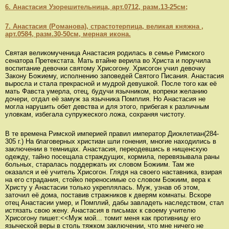
6. Анастасия Узорешительница, арт.0712, разм.13-25см;
7. Анастасия (Романова), страстотерпица, великая княжна ,
арт.0584, разм.30-50см, мерная икона.
Святая великомученица Анастасия родилась в семье Римского
сенатора Претекстата. Мать втайне верила во Христа и поручила
воспитание девочки святому Хрисогону. Хрисогон учил девочку
Закону Божиему, исполнению заповедей Святого Писания. Анастасия
выросла и стала прекрасной и мудрой девушкой. После того как её
мать Фавста умерла, отец, будучи язычником, вопреки желанию
дочери, отдал её замуж за язычника Помплия. Но Анастасия не
могла нарушить обет девства и для этого, прибегая к различным
уловкам, избегала супружеского ложа, сохраняя чистоту.
В те времена Римской империей правил император Диоклетиан(284-
305 г.) На благоверных христиан шли гонения, многие находились в
заключении в темницах. Анастасия, переодевшись в нищенскую
одежду, тайно посещала страждущих, кормила, перевязывала раны
больных, старалась поддержать их словом Божиим. Там же
оказался и её учитель Хрисогон. Глядя на своего наставника, взирая
на его страдания, стойко переносимые со словом Божиим, вера к
Христу у Анастасии только укреплялась. Муж, узнав об этом,
заточил её дома, поставив стражников к дверям комнаты. Вскоре
отец Анастасии умер, и Помплий, дабы завладеть наследством, стал
истязать свою жену. Анастасия в письмах к своему учителю
Хрисогону пишет:<<Муж мой... томит меня как противницу его
языческой веры в столь тяжком заключении, что мне ничего не