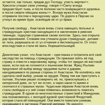
остается, как только, предав дух Господу, упасть мертво>>.
Хрисогон утешал свою ученицу, говоря:<<Свету всегда
предшествует тьма, и после болезни часто возвращается здоровье,
и после смерти обещана жизнь>>. Вскоре мужа Анастасии
отправили послом к персидскому царю. По дороге в Персию он
утонул во время бури, освободив её от уз брака.
Получив свободу , Анастасия вновь стала навещать больных и
страждующих христиан находящихся в заключении в римских
темницах, подкупая стражников своим золотом. Здесь она открыла
дар врачевания. Словами она утешала души страждущих, делами -
их тела, разрешала их от уз отчаяния и беспомощности. От этого
впоследствии и стали её звать Узорешительницей.
Диоклетиан узнал, что Анастасия – христианка и потратила всё своё
наследство на помощь страждущим. Он приказал взять её под
стражу и отвести к верховному жрецу, чтобы тот предал её жестокой
казни, если она не склонится к языческим богам. Жрец Ульпиан
предложил ей выбор между орудиями пытки и дарами,
находившимися по разные стороны от Анастасии. Не колеблясь она
сделала свой выбор, указав на орудия. Перед тем как приступить к
пыткам, Ульпиан решил осквернить её, но, прикоснувшись к
непорочной деве, он тут же ослеп, а через какое-то время и
скончался в страшных муках. Чудесным образом Анастасия вновь
стала свободна и у неё снова появилась возможность помогать
страждущим. В одном из многочисленных странствий в Македонии,
она познакомилась с молодой вдовой христианкой Феодотией,
которая стала ей помощницей. Они вместе помогали узникам,
оказавшимся в застенках Римской империи. Но недолго