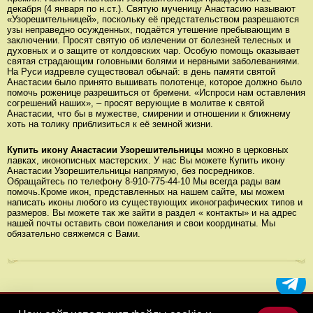
декабря (4 января по н.ст.). Святую мученицу Анастасию называют
«Узорешительницей», поскольку её предстательством разрешаются
узы неправедно осужденных, подаётся утешение пребывающим в
заключении. Просят святую об излечении от болезней телесных и
духовных и о защите от колдовских чар. Особую помощь оказывает
святая страдающим головными болями и нервными заболеваниями.
На Руси издревле существовал обычай: в день памяти святой
Анастасии было принято вышивать полотенце, которое должно было
помочь роженице разрешиться от бремени. «Испроси нам оставления
согрешений наших», – просят верующие в молитве к святой
Анастасии, что бы в мужестве, смирении и отношении к ближнему
хоть на толику приблизиться к её земной жизни.
Купить икону Анастасии Узорешительницы
можно в церковных
лавках, иконописных мастерских. У нас Вы можете Купить икону
Анастасии Узорешительницы напрямую, без посредников.
Обращайтесь по телефону 8-910-775-44-10 Мы всегда рады вам
помочь.Кроме икон, представленных на нашем сайте, мы можем
написать иконы любого из существующих иконографических типов и
размеров. Вы можете так же зайти в раздел « контакты» и на адрес
нашей почты оставить свои пожелания и свои координаты. Мы
обязательно свяжемся с Вами.