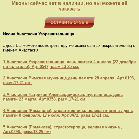
Иконы сейчас нет в наличии, но вы можете её
заказать
ОСТАВИТЬ ОТЗЫВ
Икона Анастасия Узорешительница .
Здесь Вы можете посмотреть другие иконы святых покровительниц с
именем Анастасия.
1.Анастасия Узорешительница, день памяти 4 января (22 декабря
по ст. стилю), Арт.0547, разм.13-25 см.
2.Анастасия Римская мученица,день памяти 28 апреля, Арт.0193,
разм.17-21 см.
3.Анастасия Патрикия Александрийская, пустынница, день
памяти 23 марта, Арт.0358, разм.17-21 см.
4.Анастасия (Романова), страстотерпица, великая княжна , день
памяти 8 февраля, 17 июля, Арт.0471, разм.17-21 см.
5.Анастасия (Романова), страстотерпица, великая княжна ,
Арт.0296, разм.13-25 см;