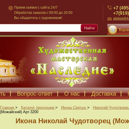
+7 (495
Прием заявок с сайта 24/7
+7(919)
Обработка заказов с 09:00 до 20:00
Вы общаетесь с художником!
aleksei6
Найти
Корзи
ть
Вопрос-ответ
О нас
Доставка
Главная
>
Каталог продукции
>
Иконы Святых
>
Николай Чудотворе
(Можайский) Арт.3200
Икона Николай Чудотворец (Мож