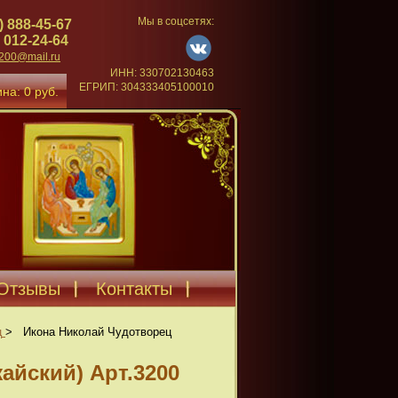
Мы в соцсетях:
) 888-45-67
 012-24-64
4200@mail.ru
ИНН: 330702130463
ЕГРИП: 304333405100010
на: 0 руб.
Отзывы
Контакты
ц
>
Икона Николай Чудотворец
айский) Арт.3200