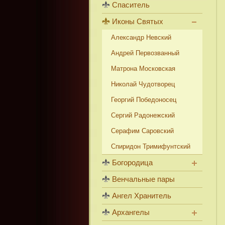
Спаситель
Иконы Святых
Александр Невский
Андрей Первозванный
Матрона Московская
Николай Чудотворец
Георгий Победоносец
Сергий Радонежский
Серафим Саровский
Спиридон Тримифунтский
Богородица
Венчальные пары
Ангел Хранитель
Архангелы