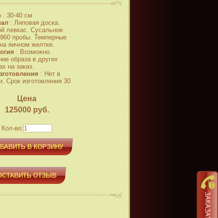
р
:
30-40 см
иал
:
Липовая доска.
й левкас. Сусальное
 960 пробы. Темперные
 на яичном желтке.
огия
:
Возможно
ние образа в других
х на заказ.
зготовления
:
Нет в
и. Срок изготовления 30
Цена
125000
руб.
Кол-во:
БАВИТЬ В КОРЗИНУ
ОСТАВИТЬ ОТЗЫВ