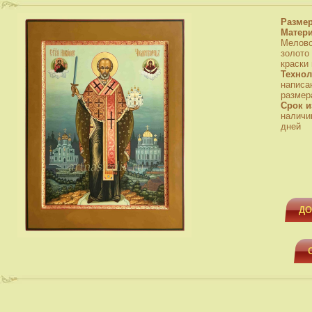
Разме
Матер
Мелово
золото
краски
Технол
написа
размера
Срок и
наличи
дней
ДО