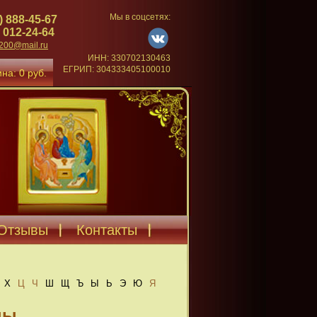
Мы в соцсетях:
) 888-45-67
 012-24-64
4200@mail.ru
ИНН: 330702130463
ЕГРИП: 304333405100010
на: 0 руб.
Отзывы
Контакты
Х
Ц
Ч
Ш
Щ
Ъ
Ы
Ь
Э
Ю
Я
цы