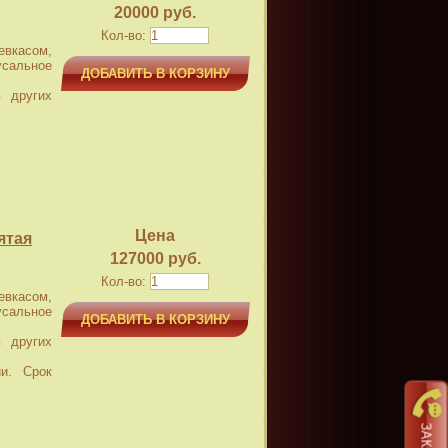
20000 руб.
Кол-во:
касом,
усальное
ДОБАВИТЬ В КОРЗИНУ
 других
Цена
ятая
127000 руб.
Кол-во:
касом,
усальное
ДОБАВИТЬ В КОРЗИНУ
 других
и. Срок