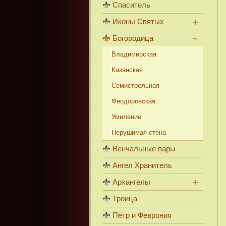
Спаситель
Иконы Святых
Богородица
Владимирская
Казанская
Семистрельная
Феодоровская
Умиление
Нерушимая стена
Венчальные пары
Ангел Хранитель
Архангелы
Троица
Пётр и Феврония