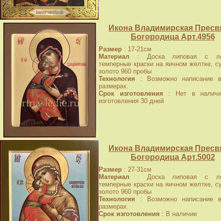
Икона Владимирская Пресв
Богородица Арт.4956
Размер
: 17-21см
Материал
: Доска липовая с лев
темперные краски на яичном желтке, с
золото 960 пробы
Технология
: Возможно написание в
размерах.
Срок изготовления
: Нет в наличи
изготовления 30 дней
Икона Владимирская Пресв
Богородица Арт.5002
Размер
: 27-31см
Материал
: Доска липовая с лев
темперные краски на яичном желтке, с
золото 960 пробы
Технология
: Возможно написание в
размерах.
Срок изготовления
: В наличии