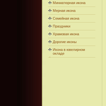
Миниатюрная икона
Мерная икона
Семейная икона
Праздники
Храмовая икона
Дорогие иконы
Икона в ювелирном
окладе