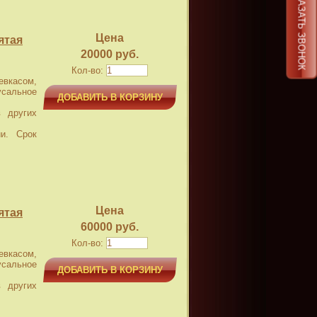
ЗАКАЗАТЬ ЗВОНОК
Цена
ятая
20000 руб.
Кол-во:
касом,
усальное
ДОБАВИТЬ В КОРЗИНУ
 других
и. Срок
Цена
ятая
60000 руб.
Кол-во:
касом,
усальное
ДОБАВИТЬ В КОРЗИНУ
 других