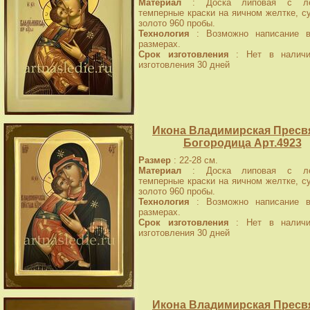
Материал
: Доска липовая с лев
темперные краски на яичном желтке, с
золото 960 пробы.
Технология
: Возможно написание в
размерах.
Срок изготовления
: Нет в наличи
изготовления 30 дней
Икона Владимирская Пресв
Богородица Арт.4923
Размер
: 22-28 см.
Материал
: Доска липовая с лев
темперные краски на яичном желтке, с
золото 960 пробы.
Технология
: Возможно написание в
размерах.
Срок изготовления
: Нет в наличи
изготовления 30 дней
Икона Владимирская Пресв