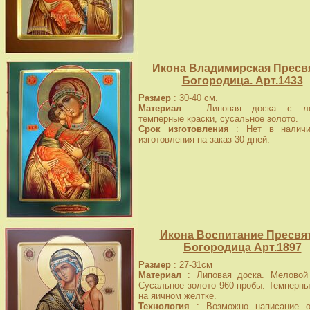
Икона Владимирская Пресв
Богородица. Арт.1433
Размер
: 30-40 см.
Материал
: Липовая доска с лев
темперные краски, сусальное золото.
Срок изготовления
: Нет в наличи
изготовления на заказ 30 дней.
Икона Воспитание Пресвя
Богородица Арт.1897
Размер
: 27-31см
Материал
: Липовая доска. Меловой 
Сусальное золото 960 пробы. Темперны
на яичном желтке.
Технология
: Возможно написание о