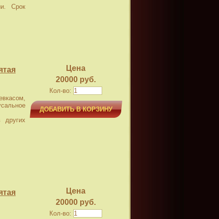
и. Срок
Цена
ятая
20000 руб.
Кол-во:
касом,
усальное
ДОБАВИТЬ В КОРЗИНУ
 других
Цена
ятая
20000 руб.
Кол-во: