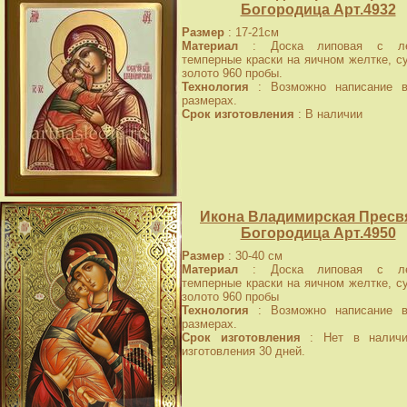
Богородица Арт.4932
Размер
: 17-21см
Материал
: Доска липовая с лев
темперные краски на яичном желтке, с
золото 960 пробы.
Технология
: Возможно написание в
размерах.
Срок изготовления
: В наличии
Икона Владимирская Пресв
Богородица Арт.4950
Размер
: 30-40 см
Материал
: Доска липовая с лев
темперные краски на яичном желтке, с
золото 960 пробы
Технология
: Возможно написание в
размерах.
Срок изготовления
: Нет в наличи
изготовления 30 дней.