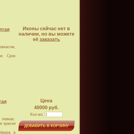
Иконы сейчас нет в
ятая
наличии, но вы можете
её
заказать
касом,
и. Срок
Цена
тая
40000 руб.
Кол-во:
левкас.
е краски
ДОБАВИТЬ В КОРЗИНУ
браза в