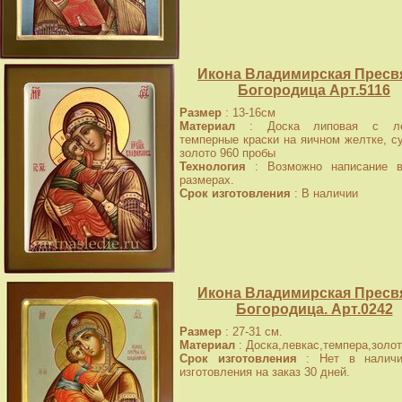
Икона Владимирская Пресв
Богородица Арт.5116
Размер
: 13-16см
Материал
: Доска липовая с лев
темперные краски на яичном желтке, с
золото 960 пробы
Технология
: Возможно написание в
размерах.
Срок изготовления
: В наличии
Икона Владимирская Пресв
Богородица. Арт.0242
Размер
: 27-31 см.
Материал
: Доска,левкас,темпера,золот
Срок изготовления
: Нет в наличи
изготовления на заказ 30 дней.