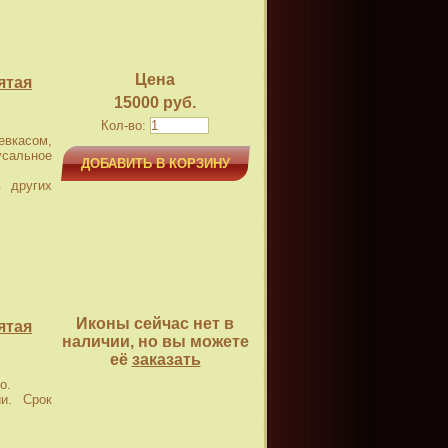
Цена
ятая
15000 руб.
Кол-во:
касом,
усальное
ДОБАВИТЬ В КОРЗИНУ
 других
Иконы сейчас нет в
ятая
наличии, но вы можете
её
заказать
о.
и. Срок