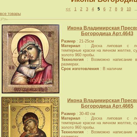
<<
1
2
3
4
5
6
7
8
9
10
.
все товары
Икона Владимирская Пресв
Богородица Арт.4643
Размер
: 21-25см
Материал
: Доска липовая с лев
темперные краски на яичном желтке, с
золото 960 пробы.
Технология
: Возможно написание в
размерах.
Срок изготовления
: В наличии
Икона Владимирская Пресв
Богородица Арт.4665
Размер
: 30-40 см
Материал
: Доска липовая с лев
темперные краски на яичном желтке, с
золото 960 пробы.
Технология
: Возможно написание в
размерах.