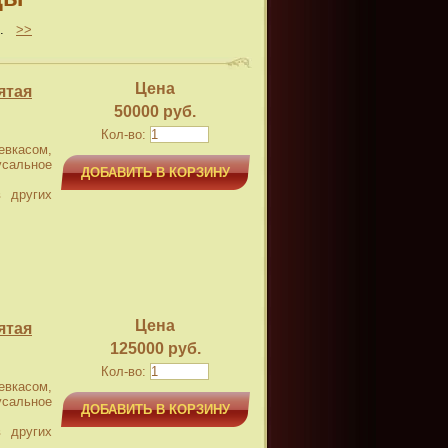
..
>>
Цена
ятая
50000 руб.
Кол-во:
касом,
усальное
ДОБАВИТЬ В КОРЗИНУ
 других
Цена
ятая
125000 руб.
Кол-во:
касом,
усальное
ДОБАВИТЬ В КОРЗИНУ
 других