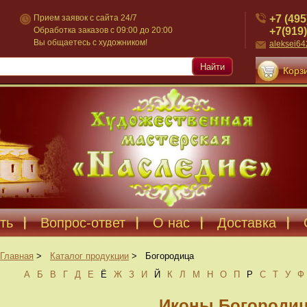
+7 (495
Прием заявок с сайта 24/7
+7(919)
Обработка заказов с 09:00 до 20:00
Вы общаетесь с художником!
aleksei6
Найти
Корзи
ть
Вопрос-ответ
О нас
Доставка
Главная
>
Каталог продукции
>
Богородица
А
Б
В
Г
Д
Е
Ё
Ж
З
И
Й
К
Л
М
Н
О
П
Р
С
Т
У
Ф
Иконы Богороди