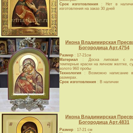
Срок изготовления
: Нет в наличи
изготовления на заказ 30 дней
Икона Владимирская Пресв
Богородица Арт.4754
Размер
: 17-21см
Материал
: Доска липовая с лев
темперные краски на яичном желтке, с
золото 960 пробы
Технология
: Возможно написание в
размерах.
Срок изготовления
: В наличии
Икона Владимирская Пресв
Богородица Арт.4831
Размер
: 17-21 см