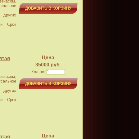
касом,
усальное
ДОБАВИТЬ В КОРЗИНУ
 других
и. Срок
Цена
ятая
35000 руб.
Кол-во:
касом,
усальное
ДОБАВИТЬ В КОРЗИНУ
 других
и. Срок
Цена
ятая