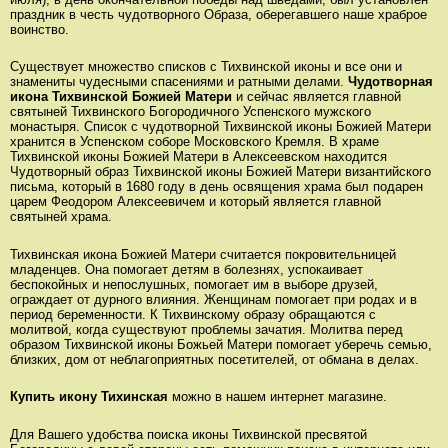
праздник в честь чудотворного Образа, оберегавшего наше храброе
воинство.
Существует множество списков с Тихвинской иконы и все они и
знамениты чудесными спасениями и ратными делами.
Чудотворная
икона Тихвинской Божией Матери
и сейчас является главной
святыней Тихвинского Богородичного Успенского мужского
монастыря. Список с чудотворной Тихвинской иконы Божией Матери
хранится в Успенском соборе Московского Кремля. В храме
Тихвинской иконы Божией Матери в Алексеевском находится
Чудотворный образ Тихвинской иконы Божией Матери византийского
письма, который в 1680 году в день освящения храма был подарен
царем Феодором Алексеевичем и который является главной
святыней храма.
Тихвинская икона Божией Матери считается покровительницей
младенцев. Она помогает детям в болезнях, успокаивает
беспокойных и непослушных, помогает им в выборе друзей,
ограждает от дурного влияния. Женщинам помогает при родах и в
период беременности. К Тихвинскому образу обращаются с
молитвой, когда существуют проблемы зачатия. Молитва перед
образом Тихвинской иконы Божьей Матери помогает уберечь семью,
близких, дом от неблагоприятных посетителей, от обмана в делах.
Купить икону Тихинская
можно в нашем интернет магазине.
Для Вашего удобства поиска иконы Тихвинской пресвятой