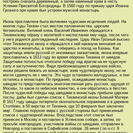
построен сначала деревянный, а затем каменный храм в честь
Успения Пресвятой Богородицы. В 1560 году по приказу царя Иоанна
Грозного при храме был устроен мужской монастырь.
Икона прославлена была великими чудесами исцеления людей. На
многие годы Тихвин стал местом паломничества, царским
богомольем. Великий князь Василий Иванович обращался к
Тихвинскому образу с молитвой о ниспослании ему чада, после чего
у него родился долгожданный наследник. Царь Иван Грозный высоко
чтил Тихвинскую икону и обращался к ней накануне венчания на
царство и женитьбы, а также, собираясь в поход на Казань. Как
защитница земли русской от иноземных захватчиков, икона впервые
прославилась в 1613 году во время обороны Тихвина от шведов.
Защитники полностью относили победу над врагом на ее чудесную
силу и заступничество. Видя приближающееся шведское войско,
иноки решили бежать из монастыря, взяв чудотворную икону, но не
могли сдвинуть ее с места. Это чудо остановило малодушных, и они
остались в монастыре. По преданию, осаждавшим монастырь
шведам то представлялась многочисленная рать русских, идущая от
Москвы, то какое-то небесное воинство, и они обратились в бегство.
После чудесной победы над шведами в монастырь прибыли царские
послы, дабы был сделан список с Тихвинской иконы Божьей Матери.
В 1617 году шведы потерпели окончательное поражение и в деревне
Столбово, в 50 верстах от Тихвина, где 10 февраля был заключен
мир . Главною порукою мира с русской стороны был принесенный
список с чудотворной иконы. Впоследствии этот список был
принесен в Москву и поставлен в Успенском соборе, а затем, по
просьбе новгородцев, участников войны со шведами, отправлен в
Новгород и поставлен в Софийском соборе. 26 июня ( по н.ст. 9
июля), в день окончательной победы над шведами, был установлен