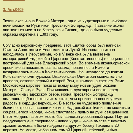
3. Арт.0409
Тихвинская икона Божией Матери - одна из чудотворных и наиболее
почитаемых на Руси икон Пресвятой Богородицы. Название иконы
явствует из места на берегу реки Тихвин, где она была чудесным
образом обретена в 1383 году.
Согласно церковному преданию, этот Святой образ был написан
Святым Апостолом и Евангелистом Лукой. Изначально икона
находилась в Иерусалиме, но в V веке она была вывезена
императрицей Евдокией в Царьград (Константинополь) в специально
построенный для неё Влахернский храм. Во времена иконоборческой
ереси икона несколько раз исчезала, появляясь в Риме, и
возвращалась вновь в Константинополь. Но, незадолго до взятия
Константинополя турками, Влахернская Одигитрия окончательно
пропала, оставив первый и второй Рим, и явилась в третьем Риме -
Московском царстве, показав всему миру новый удел Божией
Матери – Святую Русь. Появившись в лучезарном свете перед
рыбаками на Ладожском озере, икона Пресвятой Богородицы
являлась ещё в нескольких местах, чем произвела неописуемую
радость в сердцах верующих. В местах её чудесного появления
были построены часовни и храмы. Над рекой же Тихвин, по молитвам
собравшегося народа, икона спустилась прямо на руки священников.
В тот же день на этом месте был заложен деревянный храм. Наутро
следующего дня свершилось новое чудо – икона вместе с начатым
храмом исчезла и была найдена на другом берегу Тихвина в 20
верстах. На месте, избранном самой Царицей небесной, и был