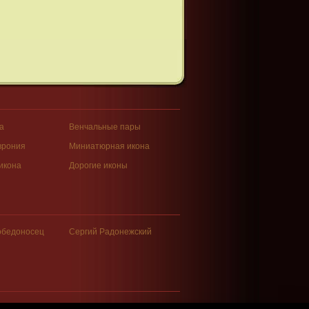
а
Венчальные пары
врония
Миниатюрная икона
икона
Дорогие иконы
обедоносец
Сергий Радонежский