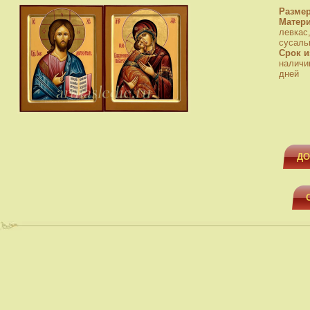
Разме
Матер
левкас
сусаль
Срок и
наличи
дней
ДО