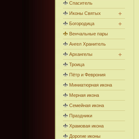
Спаситель
Иконы Святых
Богородица
Венчальные пары
Ангел Хранитель
Архангелы
Троица
Пётр и Феврония
Миниатюрная икона
Мерная икона
Семейная икона
Праздники
Храмовая икона
Дорогие иконы