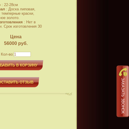
р
:
22-28см
иал
:
Доска липовая,
, темперные краски,
ное золото.
зготовления
:
Нет в
и. Срок изготовления 30
Цена
56000
руб.
Кол-во:
БАВИТЬ В КОРЗИНУ
ЗАКАЗАТЬ ЗВОНОК
ОСТАВИТЬ ОТЗЫВ