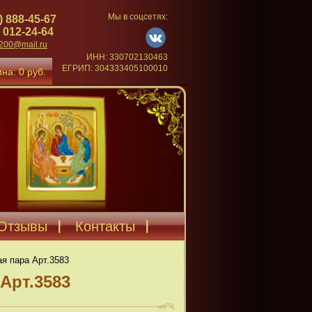
Мы в соцсетях:
) 888-45-67
 012-24-64
4200@mail.ru
ИНН: 330702130463
ЕГРИП: 304333405100010
на: 0 руб.
Отзывы
Контакты
я пара Арт.3583
Арт.3583