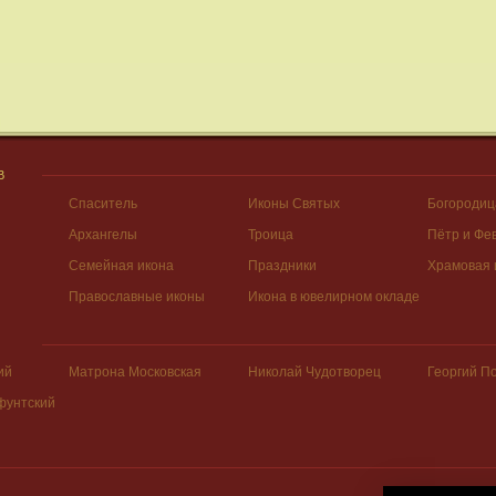
В
Спаситель
Иконы Святых
Богородиц
Архангелы
Троица
Пётр и Фе
Семейная икона
Праздники
Храмовая 
Православные иконы
Икона в ювелирном окладе
ий
Матрона Московская
Николай Чудотворец
Георгий П
фунтский