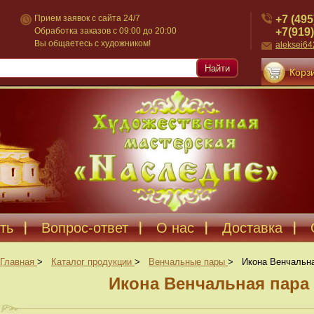
+7 (495
Прием заявок с сайта 24/7
+7(919)
Обработка заказов с 09:00 до 20:00
Вы общаетесь с художником!
aleksei6
Найти
Корзи
ть
Вопрос-ответ
О нас
Доставка
Главная
>
Каталог продукции
>
Венчальные пары
>
Икона Венчальна
Икона Венчальная пара 