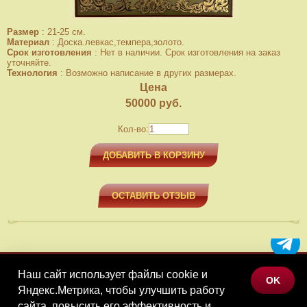
Размер
:
21-25 см.
Материал
:
Доска.левкас,темпера,золото.
Срок изготовления
:
Нет в наличии. Срок изготовления на заказ
уточняйте.
Технология
:
Возможно написание в других размерах.
Цена
50000
руб.
Кол-во:
ДОБАВИТЬ В КОРЗИНУ
ОСТАВИТЬ ОТЗЫВ
Наш сайт использует файлы cookie и
МЕНЮ
OK
Яндекс.Метрика, чтобы улучшить работу
КАТАЛОГ ТОВАРОВ
сайта, повысить его эффективность и