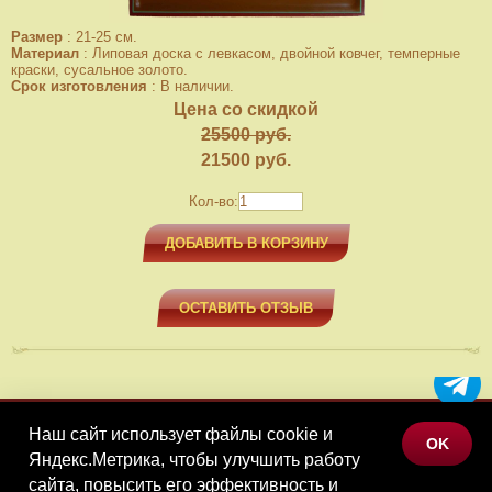
Размер
:
21-25 см.
Материал
:
Липовая доска с левкасом, двойной ковчег, темперные
краски, сусальное золото.
Срок изготовления
:
В наличии.
Цена со скидкой
25500 руб.
21500
руб.
Кол-во:
ДОБАВИТЬ В КОРЗИНУ
ОСТАВИТЬ ОТЗЫВ
Наш сайт использует файлы cookie и
МЕНЮ
OK
Яндекс.Метрика, чтобы улучшить работу
КАТАЛОГ ТОВАРОВ
сайта, повысить его эффективность и