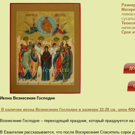
Разме
Матер
левкас
сусаль
Технол
написа
Срок и
ДО
Икона Вознесение Господне
В наличии икона Вознесение Господне в размере 22-28 см. цена 400
Вознесение Господне – переходящий праздник, который празднуется на 
В Евангелии рассказывается, что после Воскресения Спаситель сорок 