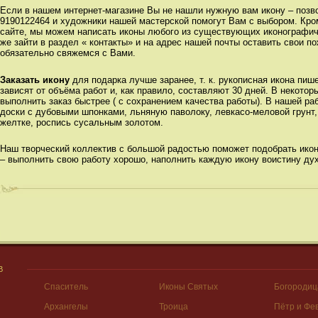
Если в нашем интернет-магазине Вы не нашли нужную вам икону – позвон
9190122464 и художники нашей мастерской помогут Вам с выбором. Кро
сайте, мы можем написать иконы любого из существующих иконографиче
же зайти в раздел « контакты» и на адрес нашей почты оставить свои п
обязательно свяжемся с Вами.
Заказать икону
для подарка лучше заранее, т. к. рукописная икона пиш
зависят от объёма работ и, как правило, составляют 30 дней. В некотор
выполнить заказ быстрее ( с сохранением качества работы). В нашей р
доски с дубовыми шпонками, льняную паволоку, левкасо-меловой грунт,
желтке, роспись сусальным золотом.
Наш творческий коллектив с большой радостью поможет подобрать икон
– выполнить свою работу хорошо, наполнить каждую икону воистину д
В
Спаситель
Иконы Святых
Богородиц
Архангелы
Троица
Пётр и Фе