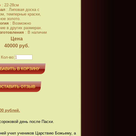
р
:
22-28см
иал
:
Липовая доска с
ом, темперные краски,
ное золото.
огия
:
Возможно
ние в других размерах.
зготовления
:
В наличии
Цена
40000
руб.
Кол-во:
БАВИТЬ В КОРЗИНУ
ОСТАВИТЬ ОТЗЫВ
00 рублей.
сороковой день после Пасхи.
дней учил учеников Царствию Божьему, а