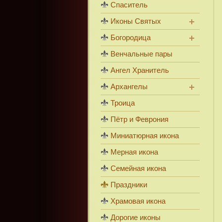
Спаситель
Иконы Святых
Богородица
Венчальные пары
Ангел Хранитель
Архангелы
Троица
Пётр и Феврония
Миниатюрная икона
Мерная икона
Семейная икона
Праздники
Храмовая икона
Дорогие иконы