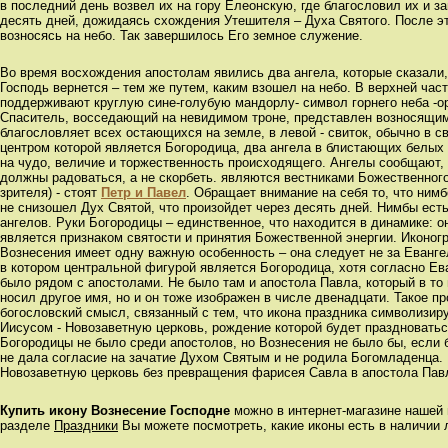
в последний день возвел их на гору Елеонскую, где благословил их и 
десять дней, дожидаясь схождения Утешителя – Духа Святого. После эт
возносясь на небо. Так завершилось Его земное служение.
Во время восхождения апостолам явились два ангела, которые сказали, 
Господь вернется – тем же путем, каким взошел на небо. В верхней час
поддерживают круглую сине-голубую мандорлу- символ горнего неба -
Спаситель, восседающий на невидимом троне, представлен возносящим
благословляет всех остающихся на земле, в левой - свиток, обычно в с
центром которой является Богородица, два ангела в блистающих белых
на чудо, величие и торжественность происходящего. Ангелы сообщают, ч
должны радоваться, а не скорбеть. являются вестниками Божественного
зрителя) - стоят
Петр и Павел
. Обращает внимание на себя то, что нимбо
не снизошел Дух Святой, что произойдет через десять дней. Нимбы есть
ангелов. Руки Богородицы – единственное, что находится в динамике: о
является признаком святости и принятия Божественной энергии. Иконог
Вознесения имеет одну важную особенность – она следует не за Еванг
в котором центральной фигурой является Богородица, хотя согласно Е
было рядом с апостолами. Не было там и апостола Павла, который в т
носил другое имя, но и он тоже изображен в числе двенадцати. Такое п
богословский смысл, связанный с тем, что икона праздника символизир
Иисусом - Новозаветную церковь, рождение которой будет праздноваться
Богородицы не было среди апостолов, но Вознесения не было бы, если 
не дала согласие на зачатие Духом Святым и не родила Богомладенца.
Новозаветную церковь без превращения фарисея Савла в апостола Пав
Купить икону Вознесение Господне
можно в интернет-магазине нашей
разделе
Праздники
Вы можете посмотреть, какие иконы есть в наличии 