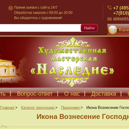
+7 (495
Прием заявок с сайта 24/7
+7(919)
Обработка заказов с 09:00 до 20:00
Вы общаетесь с художником!
aleksei6
Найти
Корзи
ть
Вопрос-ответ
О нас
Доставка
Главная
>
Каталог продукции
>
Праздники
>
Икона Вознесение Госпо
Икона Вознесение Господн