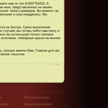
ите нам по тел.8-9107754410, 8-
ме икон, представленных на нашем
ских типов и размеров. Вы можете так
ожелания и свои координаты. Мы
ется не быстро. Сроки выполнения
ых случаях мы готовы пойти навстречу и
аботе мы используем только липовые
 золочение, темперные краски на яичном
у, нужную именно Вам. Главное для нас
уховным смыслом.
а
Венчальные пары
врония
Миниатюрная икона