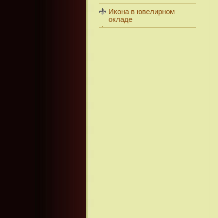
Икона в ювелирном
окладе