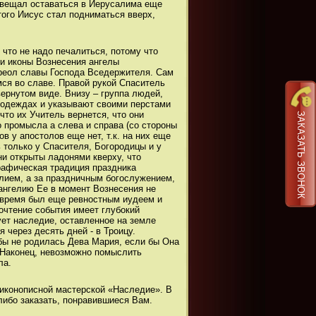
завещал оставаться в Иерусалима еще
ого Иисус стал подниматься вверх,
что не надо печалиться, потому что
ти иконы Вознесения ангелы
ореол славы Господа Вседержителя. Сам
ся во славе. Правой рукой Спаситель
вернутом виде. Внизу – группа людей,
 одеждах и указывают своими перстами
то их Учитель вернется, что они
ЗАКАЗАТЬ ЗВОНОК
 промысла а слева и справа (со стороны
в у апостолов еще нет, т.к. на них еще
 только у Спасителя, Богородицы и у
ни открыты ладонями кверху, что
рафическая традиция праздника
елием, а за праздничным богослужением,
вангелию Ее в момент Вознесения не
о время был еще ревностным иудеем и
рочтение события имеет глубокий
ует наследие, оставленное на земле
 через десять дней - в Троицу.
бы не родилась Дева Мария, если бы Она
 Наконец, невозможно помыслить
ла.
 иконописной мастерской «Наследие». В
либо заказать, понравившиеся Вам.