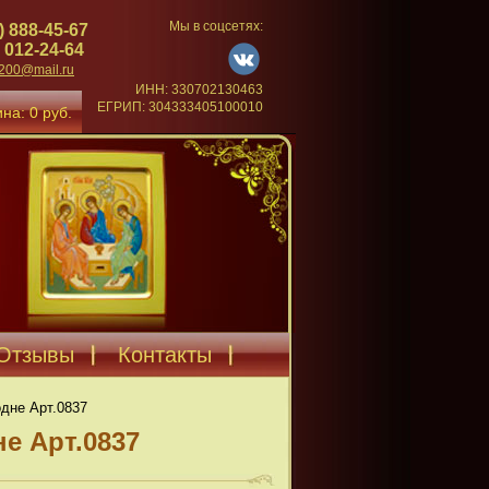
Мы в соцсетях:
) 888-45-67
 012-24-64
4200@mail.ru
ИНН: 330702130463
ЕГРИП: 304333405100010
на: 0 руб.
Отзывы
Контакты
дне Арт.0837
е Арт.0837