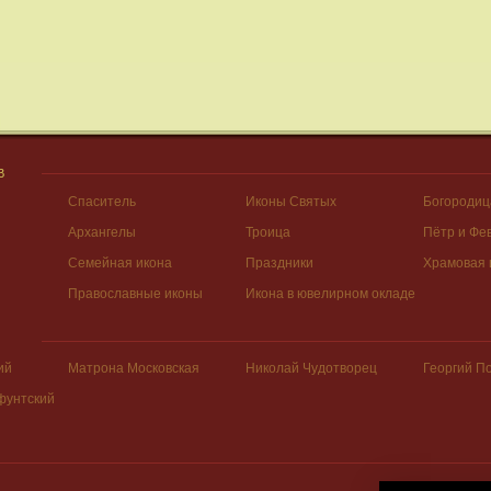
В
Спаситель
Иконы Святых
Богородиц
Архангелы
Троица
Пётр и Фе
Семейная икона
Праздники
Храмовая 
Православные иконы
Икона в ювелирном окладе
ий
Матрона Московская
Николай Чудотворец
Георгий П
фунтский