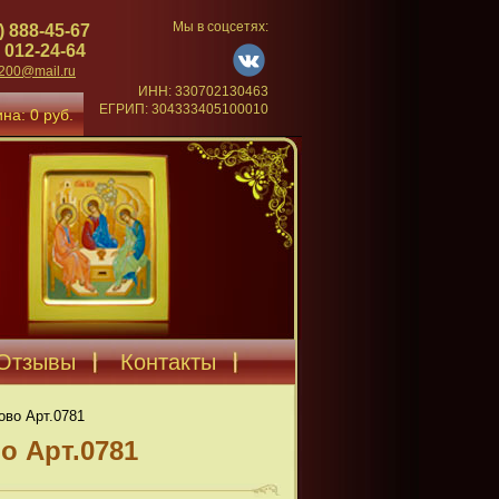
Мы в соцсетях:
) 888-45-67
 012-24-64
4200@mail.ru
ИНН: 330702130463
ЕГРИП: 304333405100010
на: 0 руб.
Отзывы
Контакты
ово Арт.0781
о Арт.0781