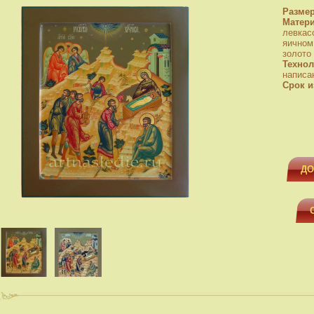
Разме
Матер
левкас
яичном
золото
Технол
написа
Срок и
ДО