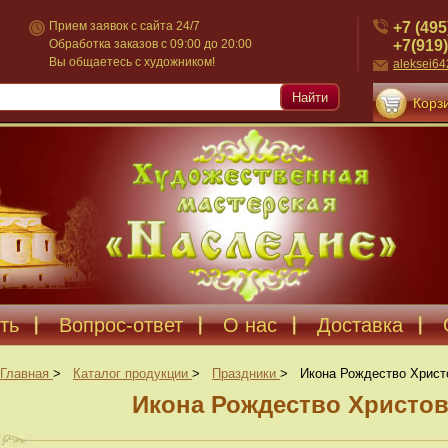
+7 (495
Прием заявок с сайта 24/7
+7(919)
Обработка заказов с 09:00 до 20:00
Вы общаетесь с художником!
aleksei6
Найти
Корзи
ть
Вопрос-ответ
О нас
Доставка
Главная
>
Каталог продукции
>
Праздники
>
Икона Рождество Христ
Икона Рождество Христов