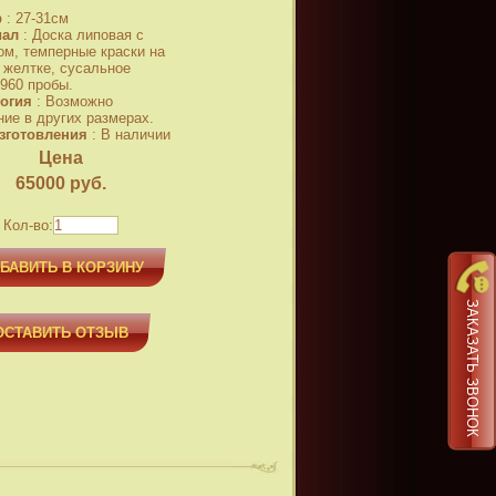
р
:
27-31см
иал
:
Доска липовая с
ом, темперные краски на
 желтке, сусальное
 960 пробы.
огия
:
Возможно
ние в других размерах.
зготовления
:
В наличии
Цена
65000
руб.
Кол-во:
БАВИТЬ В КОРЗИНУ
ЗАКАЗАТЬ ЗВОНОК
ОСТАВИТЬ ОТЗЫВ