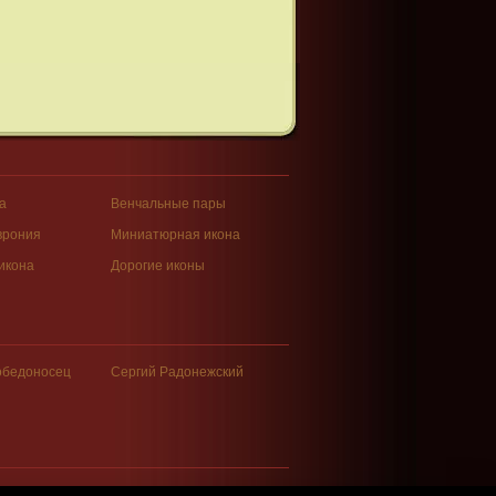
а
Венчальные пары
врония
Миниатюрная икона
икона
Дорогие иконы
обедоносец
Сергий Радонежский