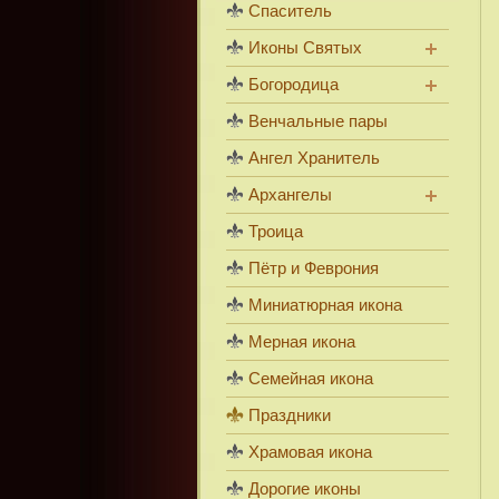
Спаситель
Иконы Святых
Богородица
Венчальные пары
Ангел Хранитель
Архангелы
Троица
Пётр и Феврония
Миниатюрная икона
Мерная икона
Семейная икона
Праздники
Храмовая икона
Дорогие иконы