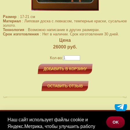
Размер
:
17-21 см
Материал
:
Липовая доска с левкасом, темперные краски, сусальное
золото.
Технология
:
Возможно написание в других размерах.
Срок изготовления
:
Нет в наличии. Срок изготовления 30 дней.
Цена
26000
руб.
Кол-во:
ДОБАВИТЬ В КОРЗИНУ
ОСТАВИТЬ ОТЗЫВ
Наш сайт использует файлы cookie и
МЕНЮ
OK
Яндекс.Метрика, чтобы улучшить работу
КАТАЛОГ ТОВАРОВ