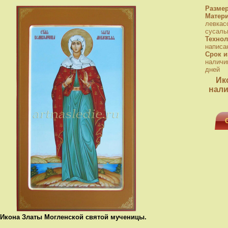
Разме
Матер
левкас
сусаль
Технол
написа
Срок и
наличи
дней
Ик
нали
Икона Златы Могленской святой мученицы.