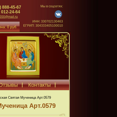
Мы в соцсетях:
) 888-45-67
 012-24-64
4200@mail.ru
ИНН: 330702130463
ЕГРИП: 304333405100010
на: 0 руб.
Отзывы
Контакты
ская Святая Мученица Арт.0579
Мученица Арт.0579