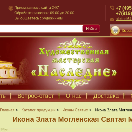
+7 (495
Прием заявок с сайта 24/7
+7(919)
Обработка заказов с 09:00 до 20:00
Вы общаетесь с художником!
aleksei6
Найти
Корзи
ть
Вопрос-ответ
О нас
Доставка
Главная
>
Каталог продукции
>
Иконы Святых
>
Икона Злата Моглен
Икона Злата Могленская Святая 