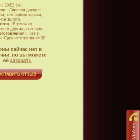
р
:
30-53 см.
иал
:
Липовая доска с
ом, темперные краски,
ное золото.
огия
:
Возможно
ние в других размерах.
зготовления
:
Нет в
и. Срок изготовления 30
оны сейчас нет в
чии, но вы можете
её
заказать
ОСТАВИТЬ ОТЗЫВ