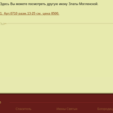
Здесь Вы можете посмотреть другую икону Златы Могленской.
1. Арт.0710 разм.13-25 см. цена 8500.
В
Спаситель
Иконы Святых
Богородиц