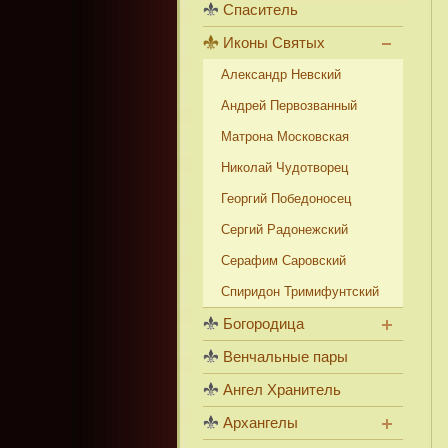
Спаситель
Иконы Святых
Александр Невский
Андрей Первозванный
Матрона Московская
Николай Чудотворец
Георгий Победоносец
Сергий Радонежский
Серафим Саровский
Спиридон Тримифунтский
Богородица
Венчальные пары
Ангел Хранитель
Архангелы