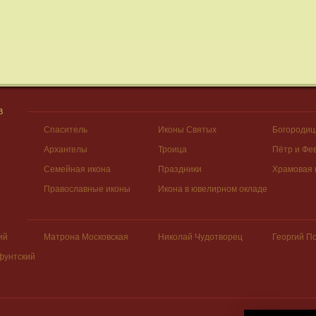
В
Спаситель
Иконы Святых
Богородиц
Архангелы
Троица
Пётр и Фе
Семейная икона
Праздники
Храмовая 
Православные иконы
Икона в ювелирном окладе
ий
Матрона Московская
Николай Чудотворец
Георгий П
фунтский