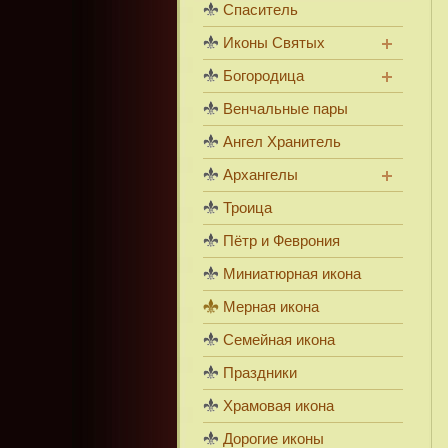
Спаситель
Иконы Святых
Богородица
Венчальные пары
Ангел Хранитель
Архангелы
Троица
Пётр и Феврония
Миниатюрная икона
Мерная икона
Семейная икона
Праздники
Храмовая икона
Дорогие иконы