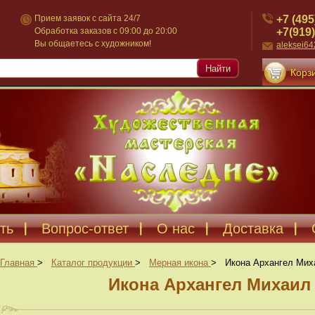
+7 (495
Прием заявок с сайта 24/7
+7(919)
Обработка заказов с 09:00 до 20:00
Вы общаетесь с художником!
aleksei6
Найти
Корзи
ть
Вопрос-ответ
О нас
Доставка
Главная
>
Каталог продукции
>
Мерная икона
>
Икона Архангел Мих
Икона Архангел Михаил 