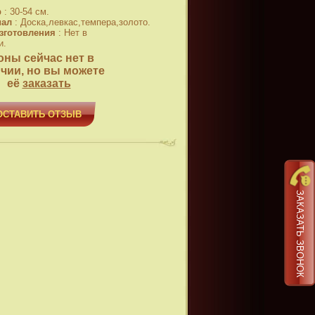
р
:
30-54 см.
иал
:
Доска,левкас,темпера,золото.
зготовления
:
Нет в
и.
оны сейчас нет в
чии, но вы можете
её
заказать
ОСТАВИТЬ ОТЗЫВ
ЗАКАЗАТЬ ЗВОНОК