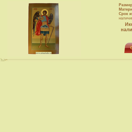
Разме
Матер
Срок и
наличи
Ик
нали