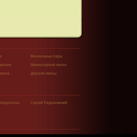
а
Венчальные пары
врония
Миниатюрная икона
икона
Дорогие иконы
обедоносец
Сергий Радонежский