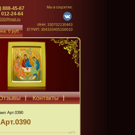
Мы в соцсетях:
) 888-45-67
 012-24-64
4200@mail.ru
ИНН: 330702130463
ЕГРИП: 304333405100010
на: 0 руб.
Отзывы
Контакты
аил Арт.0390
Арт.0390