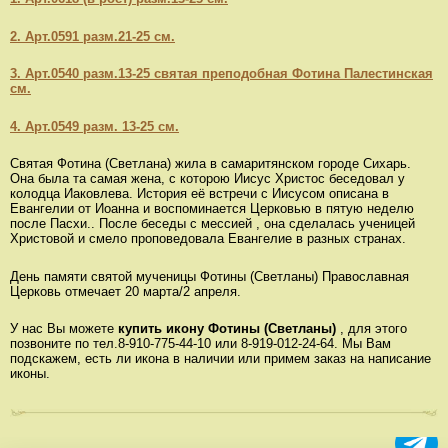
2. Арт.0591 разм.21-25 см.
3. Арт.0540 разм.13-25 святая преподобная Фотина Палестинская
см.
4. Арт.0549 разм. 13-25 см.
Святая Фотина (Светлана) жила в самаритянском городе Сихарь.
Она была та самая жена, с которою Иисус Христос беседовал у
колодца Иаковлева. История её встречи с Иисусом описана в
Евангелии от Иоанна и воспоминается Церковью в пятую неделю
после Пасхи.. После беседы с мессией , она сделалась ученицей
Христовой и смело проповедовала Евангелие в разных странах.
День памяти святой мученицы Фотины (Светланы) Православная
Церковь отмечает 20 марта/2 апреля.
У нас Вы можете
купить икону Фотины (Светланы)
, для этого
позвоните по тел.8-910-775-44-10 или 8-919-012-24-64. Мы Вам
подскажем, есть ли икона в наличии или примем заказ на написание
иконы.