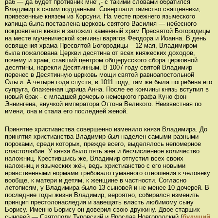
раб — да будет противник мне",- с такими словами обратился
Владимир к своим подданным. Совершали таинство священники,
привезенные князем из Корсуни. На месте прежнего языческого
капища была поставлена церковь святого Василия — небесного
покровителя князя и заложил каменный храм Пресвятой Богородицы
на месте мученической кончины варягов Феодора и Иоанна. В день
освящения храма Пресвятой Богородицы – 12 мая, Владимиром
была пожалована Церкви десятина от всех княжеских доходов,
почему и храм, ставший центром общерусского сбора церковной
десятины, нарекли Десятинным. В 1007 году святой Владимир
перенес в Десятинную церковь мощи святой равноапостольной
Ольги. А четыре года спустя, в 1011 году, там же была погребена его
супруга, блаженная царица Анна. После ее кончины князь вступил в
новый брак - с младшей дочерью немецкого графа Куно фон
Эннингена, внучкой императора Оттона Великого. Неизвестная по
имени, она и стала его последней женой.
Принятие христианства совершенно изменило князя Владимира. До
принятия христианства Владимир был наделен самыми разными
пороками, среди которых, прежде всего, выделялось непомерное
сластолюбие. У князя было пять жен и бесчисленное количество
наложниц. Крестившись же, Владимир отпустил всех своих
наложниц и языческих жён, ведь христианство с его новыми
нравственными нормами требовало гуманного отношения к человеку
вообще, к матери и детям, к женщине в частности. Согласно
летописям, у Владимира было 13 сыновей и не менее 10 дочерей. В
последние годы жизни Владимир, вероятно, собирался изменить
принцип престолонаследия и завещать власть любимому сыну
Борису. Именно Борису он доверил свою дружину. Двое старших
сыновей — Святополк Туровский и Ярослав Новгородский (
будущий