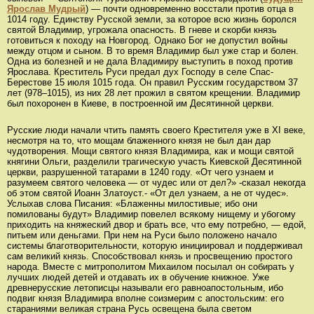
Ярослав Мудрый
) — почти одновременно восстали против отца в
1014 году. Единству Русской земли, за которое всю жизнь боролся
святой Владимир, угрожала опасность. В гневе и скорби князь
готовиться к походу на Новгород. Однако Бог не допустил войны
между отцом и сыном. В то время Владимир был уже стар и болен.
Одна из болезней и не дала Владимиру выступить в поход против
Ярослава. Креститель Руси предал дух Господу в селе Спас-
Берестове 15 июля 1015 года. Он правил Русским государством 37
лет (978–1015), из них 28 лет прожил в святом крещении. Владимир
был похоронен в Киеве, в построенной им Десятинной церкви.
Русские люди начали чтить память своего Крестителя уже в XI веке,
несмотря на то, что мощам блаженного князя не был дан дар
чудотворения. Мощи святого князя Владимира, как и мощи святой
княгини Ольги, разделили трагическую участь Киевской Десятинной
церкви, разрушенной татарами в 1240 году. «От чего узнаем и
разумеем святого человека — от чудес или от дел?» -сказал некогда
об этом святой Иоанн Златоуст.- «От дел узнаем, а не от чудес».
Услыхав слова Писания: «Блаженны милостивые; ибо они
помилованы будут» Владимир повелел всякому нищему и убогому
приходить на княжеский двор и брать все, что ему потребно, — едой,
питьем или деньгами. При нем на Руси было положено начало
системы благотворительности, которую инициировал и поддерживал
сам великий князь. Способствовал князь и просвещению простого
народа. Вместе с митрополитом Михаилом посылал он собирать у
лучших людей детей и отдавать их в обучение книжное. Уже
древнерусские летописцы называли его равноапостольным, ибо
подвиг князя Владимира вполне соизмерим с апостольским: его
стараниями великая страна Русь освещена была светом