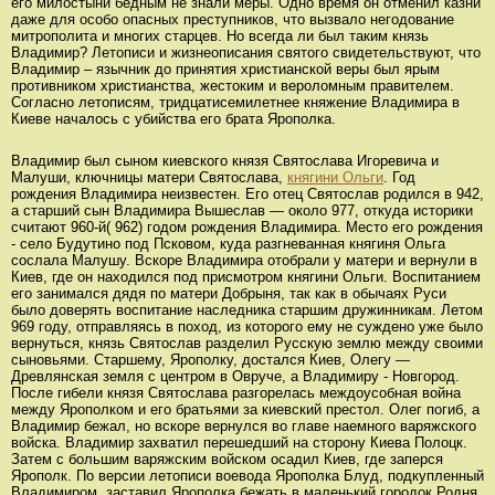
его милостыни бедным не знали меры. Одно время он отменил казни
даже для особо опасных преступников, что вызвало негодование
митрополита и многих старцев. Но всегда ли был таким князь
Владимир? Летописи и жизнеописания святого свидетельствуют, что
Владимир – язычник до принятия христианской веры был ярым
противником христианства, жестоким и вероломным правителем.
Согласно летописям, тридцатисемилетнее княжение Владимира в
Киеве началось с убийства его брата Ярополка.
Владимир был сыном киевского князя Святослава Игоревича и
Малуши, ключницы матери Святослава,
княгини Ольги
. Год
рождения Владимира неизвестен. Его отец Святослав родился в 942,
а старший сын Владимира Вышеслав — около 977, откуда историки
считают 960-й( 962) годом рождения Владимира. Место его рождения
- село Будутино под Псковом, куда разгневанная княгиня Ольга
сослала Малушу. Вскоре Владимира отобрали у матери и вернули в
Киев, где он находился под присмотром княгини Ольги. Воспитанием
его занимался дядя по матери Добрыня, так как в обычаях Руси
было доверять воспитание наследника старшим дружинникам. Летом
969 году, отправляясь в поход, из которого ему не суждено уже было
вернуться, князь Святослав разделил Русскую землю между своими
сыновьями. Старшему, Ярополку, достался Киев, Олегу —
Древлянская земля с центром в Овруче, а Владимиру - Новгород.
После гибели князя Святослава разгорелась междоусобная война
между Ярополком и его братьями за киевский престол. Олег погиб, а
Владимир бежал, но вскоре вернулся во главе наемного варяжского
войска. Владимир захватил перешедший на сторону Киева Полоцк.
Затем с большим варяжским войском осадил Киев, где заперся
Ярополк. По версии летописи воевода Ярополка Блуд, подкупленный
Владимиром, заставил Ярополка бежать в маленький городок Родня.