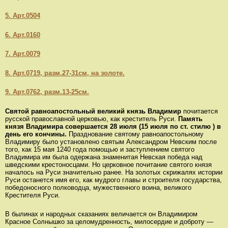
5. Арт.0504
6. Арт.0160
7. Арт.0079
8. Арт.0719, разм.27-31см, на золоте.
9. Арт.0762, разм.13-25см.
Святой равноапостольный великий князь Владимир
почитается
русской православной церковью, как креститель Руси.
Память
князя Владимира совершается 28 июля (15 июля по ст. стилю ) в
день его кончины.
Празднование святому равноапостольному
Владимиру было установлено святым Александром Невским после
того, как 15 мая 1240 года помощью и заступлением святого
Владимира им была одержана знаменитая Невская победа над
шведскими крестоносцами. Но церковное почитание святого князя
началось на Руси значительно ранее. На золотых скрижалях истории
Руси останется имя его, как мудрого главы и строителя государства,
победоносного полководца, мужественного воина, великого
Крестителя Руси.
В былинах и народных сказаниях величается он Владимиром
Красное Солнышко за целомудренность, милосердие и доброту —