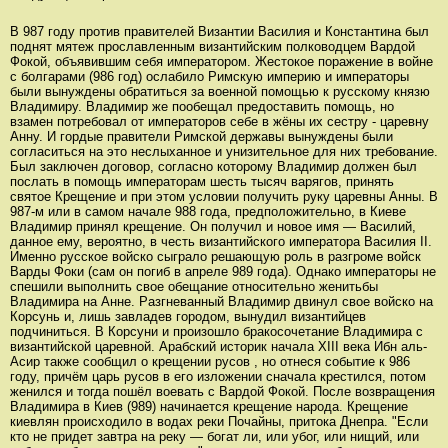
В 987 году против правителей Византии Василия и Константина был
поднят мятеж прославленным византийским полководцем Вардой
Фокой, объявившим себя императором. Жестокое поражение в войне
с болгарами (986 год) ослабило Римскую империю и императоры
были вынуждены обратиться за военной помощью к русскому князю
Владимиру. Владимир же пообещал предоставить помощь, но
взамен потребовал от императоров себе в жёны их сестру - царевну
Анну. И гордые правители Римской державы вынуждены были
согласиться на это неслыханное и унизительное для них требование.
Был заключен договор, согласно которому Владимир должен был
послать в помощь императорам шесть тысяч варягов, принять
святое Крещение и при этом условии получить руку царевны Анны. В
987-м или в самом начале 988 года, предположительно, в Киеве
Владимир принял крещение. Он получил и новое имя — Василий,
данное ему, вероятно, в честь византийского императора Василия II.
Именно русское войско сыграло решающую роль в разгроме войск
Варды Фоки (сам он погиб в апреле 989 года). Однако императоры не
спешили выполнить свое обещание относительно женитьбы
Владимира на Анне. Разгневанный Владимир двинул свое войско на
Корсунь и, лишь завладев городом, вынудил византийцев
подчиниться. В Корсуни и произошло бракосочетание Владимира с
византийской царевной. Арабский историк начала XIII века Ибн аль-
Асир также сообщил о крещении русов , но отнеся событие к 986
году, причём царь русов в его изложении сначала крестился, потом
женился и тогда пошёл воевать с Вардой Фокой. После возвращения
Владимира в Киев (989) начинается крещение народа. Крещение
киевлян происходило в водах реки Почайны, притока Днепра. "Если
кто не придет завтра на реку — богат ли, или убог, или нищий, или