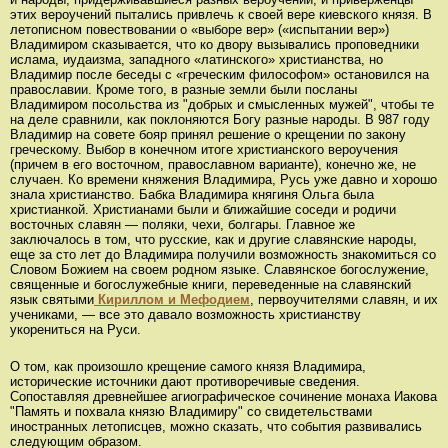
этих вероучений пытались привлечь к своей вере киевского князя. В
летописном повествовании о «выборе вер» («испытании вер»)
Владимиром сказывается, что ко двору вызывались проповедники
ислама, иудаизма, западного «латинского» христианства, но
Владимир после беседы с «греческим философом» остановился на
православии. Кроме того, в разные земли были посланы
Владимиром посольства из "добрых и смысленных мужей", чтобы те
на деле сравнили, как поклоняются Богу разные народы. В 987 году
Владимир на совете бояр принял решение о крещении по закону
греческому. Выбор в конечном итоге христианского вероучения
(причем в его восточном, православном варианте), конечно же, не
случаен. Ко времени княжения Владимира, Русь уже давно и хорошо
знала христианство. Бабка Владимира княгиня Ольга была
христианкой. Христианами были и ближайшие соседи и родичи
восточных славян — поляки, чехи, болгары. Главное же
заключалось в том, что русские, как и другие славянские народы,
еще за сто лет до Владимира получили возможность знакомиться со
Словом Божием на своем родном языке. Славянское богослужение,
священные и богослужебные книги, переведенные на славянский
язык святыми
Кириллом и Мефодием
, первоучителями славян, и их
учениками, — все это давало возможность христианству
укорениться на Руси.
О том, как произошло крещение самого князя Владимира,
исторические источники дают противоречивые сведения.
Сопоставляя древнейшее агиографическое сочинение монаха Иакова
"Память и похвала князю Владимиру" со свидетельствами
иностранных летописцев, можно сказать, что события развивались
следующим образом.