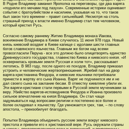
В Родне Владимир заманил Ярополка на переговоры, где два варяга
«подняли его мечами под пазухи». Современные историки оценивают
события с братоубийством и насилием, указывая на то, что таков
был закон того времени – правит сильнейший. Несмотря на столь
страшный приход к власти именно Владимир стал тем человеком,
который крестил Русь.
Согласно самому раннему Житию Владимира монаха Иакова,
вокняжение Владимира в Киеве случилось 11 июня 978 года. Новый
князь киевский воздвиг в Киеве капище с идолами шести главных
богов славянского язычества. Главным же богом над всеми
провозгласили Перуна - все это должно было олицетворять единство
Древнерусского государства, главенство Киева и киевского князя. «И
осквернилась кровьми земля Русская и холм тот», рассказывает
летопись. В 983 году, после одного из походов, Владимир приказал
устроить и человеческие жертвоприношения. Жребий пал на двор
варяга-христианина Феодора, и киевские язычники потребовали
принести в жертву его сына Иоанна. Варяг не подчинился им и не
дал своего сына на заклание бесам. В отместку киевляне убили их.
Эти варяги-христиане стали первыми в Русской земле мучениками за
веру. Убийство варягов-исповедников Феодора и Иоанна произвело
сильное впечатление на князя Владимира. Он стал чаще
задумываться над вопросами религии и постепенно все более и
более охладевал к язычеству. Где умножается грех, там, – по слову
апостола, – преизобилует благодать.
Попытки Владимира объединить русские земли вокруг киевского
престола и привели его к христианской вере. Русь окружали страны
и народы, придерживавшиеся разных вероучений, и приверженцы