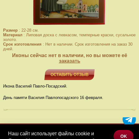
Размер
:
22-28 см.
Материал
:
Липовая доска с левкасом, темперные краски, сусальное
золото.
Срок изготовления
:
Нет в наличии. Срок изготовления на заказ 30
дней.
Иконы сейчас нет в наличии, но вы можете её
заказать
ОСТАВИТЬ ОТЗЫВ
Икона Василий Павло-Посадский.
День памяти Василия Павлопосадского 16 февраля.
Наш сайт использует файлы cookie и
МЕНЮ
OK