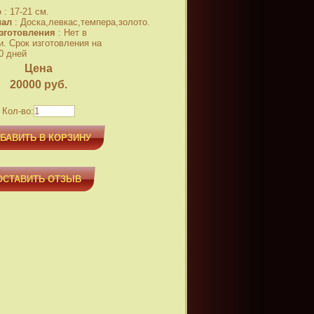
р
:
17-21 см.
иал
:
Доска,левкас,темпера,золото.
зготовления
:
Нет в
и. Срок изготовления на
0 дней
Цена
20000
руб.
Кол-во:
БАВИТЬ В КОРЗИНУ
ОСТАВИТЬ ОТЗЫВ