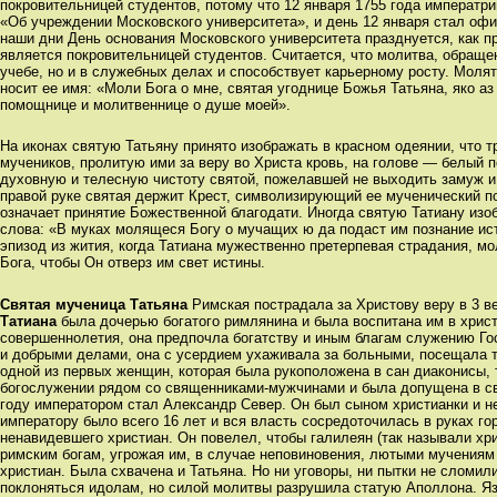
покровительницей студентов, потому что 12 января 1755 года императр
«Об учреждении Московского университета», и день 12 января стал оф
наши дни День основания Московского университета празднуется, как пр
является покровительницей студентов. Считается, что молитва, обращен
учебе, но и в служебных делах и способствует карьерному росту. Молят
носит ее имя: «Моли Бога о мне, святая угоднице Божья Татьяна, яко аз
помощнице и молитвеннице о душе моей».
На иконах святую Татьяну принято изображать в красном одеянии, что 
мучеников, пролитую ими за веру во Христа кровь, на голове — белый 
духовную и телесную чистоту святой, пожелавшей не выходить замуж и
правой руке святая держит Крест, символизирующий ее мученический по
означает принятие Божественной благодати. Иногда святую Татиану из
слова: «В муках молящеся Богу о мучащих ю да подаст им познание ис
эпизод из жития, когда Татиана мужественно претерпевая страдания, м
Бога, чтобы Он отверз им свет истины.
Святая мученица Татьяна
Римская пострадала за Христову веру в 3 в
Татиана
была дочерью богатого римлянина и была воспитана им в христ
совершеннолетия, она предпочла богатству и иным благам служению Го
и добрыми делами, она с усердием ухаживала за больными, посещала 
одной из первых женщин, которая была рукоположена в сан диаконисы, 
богослужении рядом со священниками-мужчинами и была допущена в свя
году императором стал Александр Север. Он был сыном христианки и н
императору было всего 16 лет и вся власть сосредоточилась в руках го
ненавидевшего христиан. Он повелел, чтобы галилеян (так называли хр
римским богам, угрожая им, в случае неповиновения, лютыми мучениям
христиан. Была схвачена и Татьяна. Но ни уговоры, ни пытки не сломил
поклоняться идолам, но силой молитвы разрушила статую Аполлона. Яз