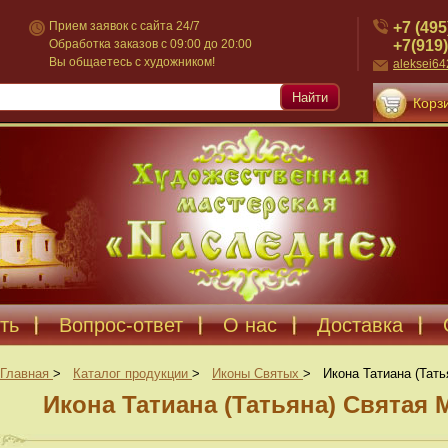
+7 (495
Прием заявок с сайта 24/7
+7(919)
Обработка заказов с 09:00 до 20:00
Вы общаетесь с художником!
aleksei6
Найти
Корзи
ть
Вопрос-ответ
О нас
Доставка
Главная
>
Каталог продукции
>
Иконы Святых
>
Икона Татиана (Тат
Икона Татиана (Татьяна) Святая 