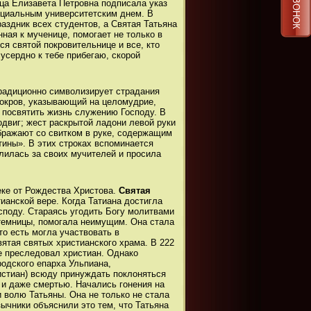
ица Елизавета Петровна подписала указ
ициальным университетским днем. В
аздник всех студентов, а Святая Татьяна
ная к мученице, помогает не только в
ся святой покровительнице и все, кто
 усердно к тебе прибегаю, скорой
традиционно символизирует страдания
покров, указывающий на целомудрие,
 посвятить жизнь служению Господу. В
двиг; жест раскрытой ладони левой руки
ображают со свитком в руке, содержащим
тины». В этих строках вспоминается
олилась за своих мучителей и просила
еке от Рождества Христова.
Святая
ианской вере. Когда Татиана достигла
споду. Стараясь угодить Богу молитвами
темницы, помогала неимущим. Она стала
то есть могла участвовать в
тая святых христианского храма. В 222
е преследовал христиан. Однако
родского епарха Ульпиана,
истиан) всюду принуждать поклоняться
 и даже смертью. Начались гонения на
и волю Татьяны. Она не только не стала
ычники объяснили это тем, что Татьяна