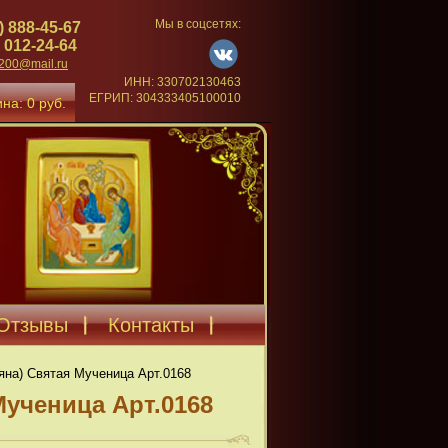
Мы в соцсетях:
) 888-45-67
 012-24-64
4200@mail.ru
ИНН: 330702130463
ЕГРИП: 304333405100010
на: 0 руб.
Отзывы
Контакты
ьяна) Святая Мученица Арт.0168
Мученица Арт.0168