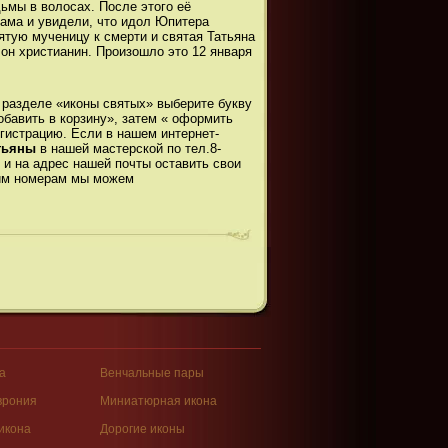
дьмы в волосах. После этого её
рама и увидели, что идол Юпитера
вятую мученицу к смерти и святая Татьяна
 он христианин. Произошло это 12 января
 разделе «иконы святых» выберите букву
бавить в корзину», затем « оформить
гистрацию. Если в нашем интернет-
атьяны
в нашей мастерской по тел.8-
» и на адрес нашей почты оставить свои
тим номерам мы можем
а
Венчальные пары
врония
Миниатюрная икона
икона
Дорогие иконы