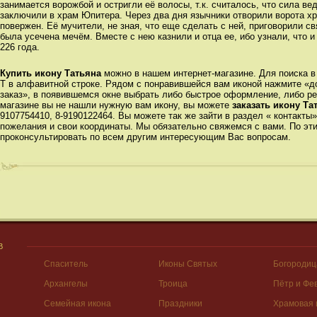
занимается ворожбой и остригли её волосы, т.к. считалось, что сила ве
заключили в храм Юпитера. Через два дня язычники отворили ворота х
повержен. Её мучители, не зная, что еще сделать с ней, приговорили с
была усечена мечём. Вместе с нею казнили и отца ее, ибо узнали, что и
226 года.
Купить икону Татьяна
можно в нашем интернет-магазине. Для поиска в
Т в алфавитной строке. Рядом с понравившейся вам иконой нажмите «до
заказ», в появившемся окне выбрать либо быстрое оформление, либо ре
магазине вы не нашли нужную вам икону, вы можете
заказать икону Т
9107754410, 8-9190122464. Вы можете так же зайти в раздел « контакты
пожелания и свои координаты. Мы обязательно свяжемся с вами. По э
проконсультировать по всем другим интересующим Вас вопросам.
В
Спаситель
Иконы Святых
Богородиц
Архангелы
Троица
Пётр и Фе
Семейная икона
Праздники
Храмовая 