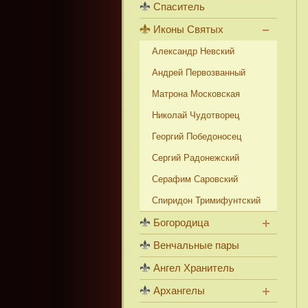
Спаситель
Иконы Святых
Александр Невский
Андрей Первозванный
Матрона Московская
Николай Чудотворец
Георгий Победоносец
Сергий Радонежский
Серафим Саровский
Спиридон Тримифунтский
Богородица
Венчальные пары
Ангел Хранитель
Архангелы