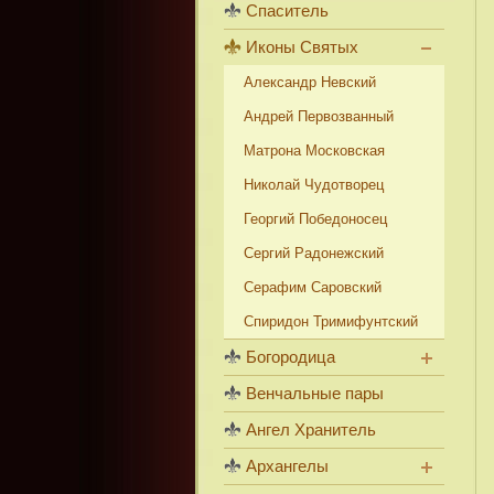
Спаситель
Иконы Святых
Александр Невский
Андрей Первозванный
Матрона Московская
Николай Чудотворец
Георгий Победоносец
Сергий Радонежский
Серафим Саровский
Спиридон Тримифунтский
Богородица
Венчальные пары
Ангел Хранитель
Архангелы