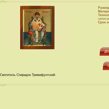
Разме
Матер
Технол
написа
Срок и
ДО
Святитель Спиридон Тримифунтский.