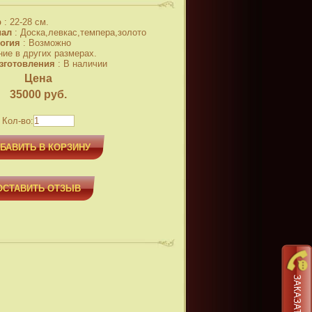
р
:
22-28 см.
иал
:
Доска,левкас,темпера,золото
огия
:
Возможно
ние в других размерах.
зготовления
:
В наличии
Цена
35000
руб.
Кол-во:
БАВИТЬ В КОРЗИНУ
ОСТАВИТЬ ОТЗЫВ