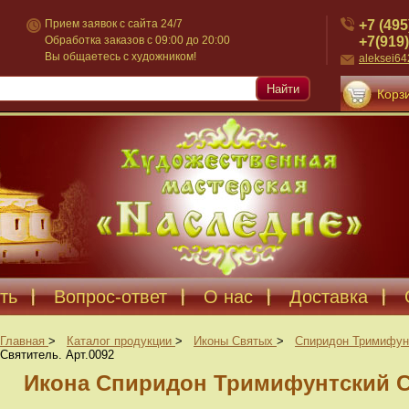
+7 (495
Прием заявок с сайта 24/7
+7(919)
Обработка заказов с 09:00 до 20:00
Вы общаетесь с художником!
aleksei6
Найти
Корзи
ть
Вопрос-ответ
О нас
Доставка
Главная
>
Каталог продукции
>
Иконы Святых
>
Спиридон Тримифун
Святитель. Арт.0092
Икона Спиридон Тримифунтский Св