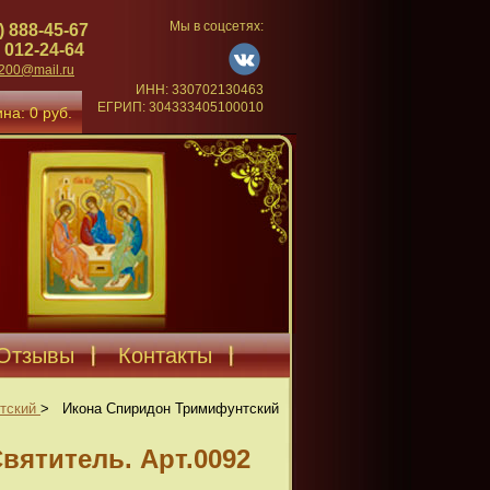
Мы в соцсетях:
) 888-45-67
 012-24-64
4200@mail.ru
ИНН: 330702130463
ЕГРИП: 304333405100010
на: 0 руб.
Отзывы
Контакты
тский
>
Икона Спиридон Тримифунтский
ятитель. Арт.0092