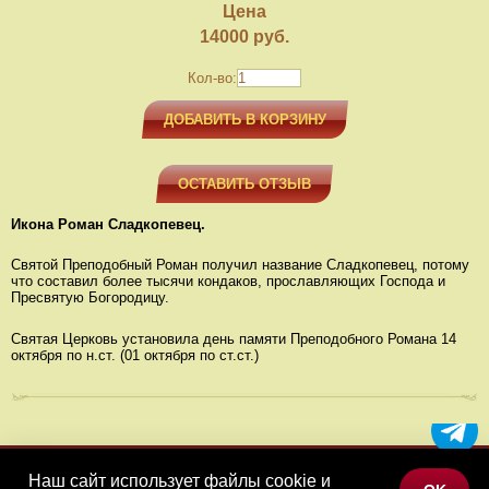
Цена
14000
руб.
Кол-во:
ДОБАВИТЬ В КОРЗИНУ
ОСТАВИТЬ ОТЗЫВ
Икона Роман Сладкопевец.
Святой Преподобный Роман получил название Сладкопевец, потому
что составил более тысячи кондаков, прославляющих Господа и
Пресвятую Богородицу.
Святая Церковь установила день памяти Преподобного Романа 14
октября по н.ст. (01 октября по ст.ст.)
Наш сайт использует файлы cookie и
МЕНЮ