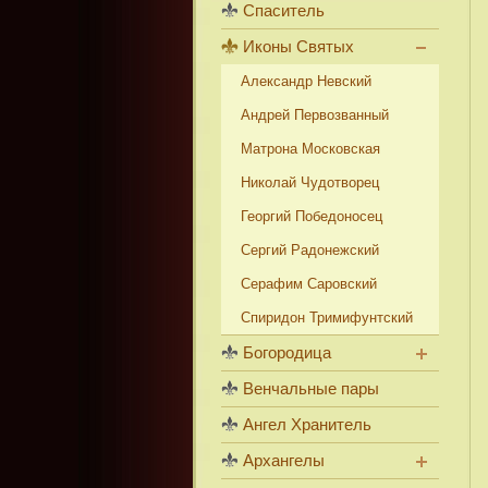
Спаситель
Иконы Святых
Александр Невский
Андрей Первозванный
Матрона Московская
Николай Чудотворец
Георгий Победоносец
Сергий Радонежский
Серафим Саровский
Спиридон Тримифунтский
Богородица
Венчальные пары
Ангел Хранитель
Архангелы