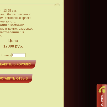
р
:
13-25 см.
иал
:
Доска липовая с
ом, темперные краски,
ное золото.
огия
:
Возможно
ние в других размерах.
зготовления
:
В
и.
Цена
17000
руб.
Кол-во:
БАВИТЬ В КОРЗИНУ
ОСТАВИТЬ ОТЗЫВ