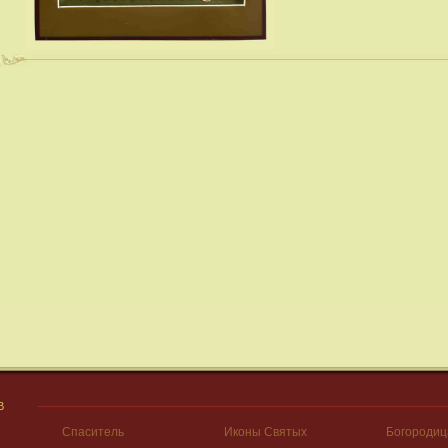
В
Спаситель
Иконы Святых
Богородиц