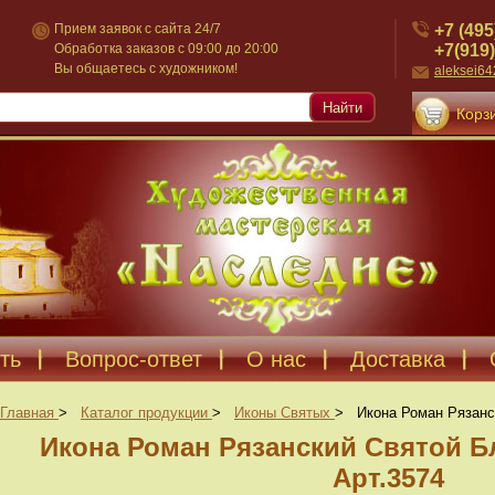
+7 (495
Прием заявок с сайта 24/7
+7(919)
Обработка заказов с 09:00 до 20:00
Вы общаетесь с художником!
aleksei6
Найти
Корзи
ть
Вопрос-ответ
О нас
Доставка
Главная
>
Каталог продукции
>
Иконы Святых
>
Икона Роман Рязанс
Икона Роман Рязанский Святой Б
Арт.3574