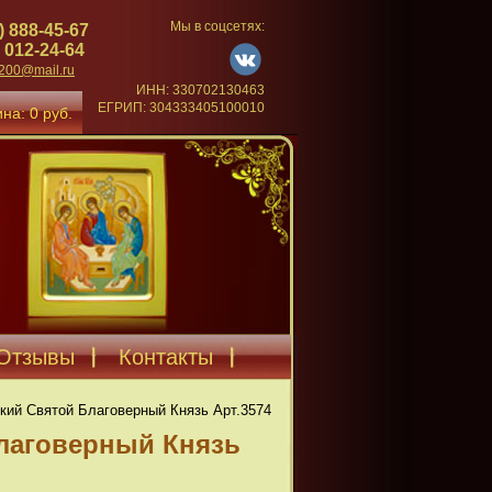
Мы в соцсетях:
) 888-45-67
 012-24-64
4200@mail.ru
ИНН: 330702130463
ЕГРИП: 304333405100010
на: 0 руб.
Отзывы
Контакты
кий Святой Благоверный Князь Арт.3574
лаговерный Князь