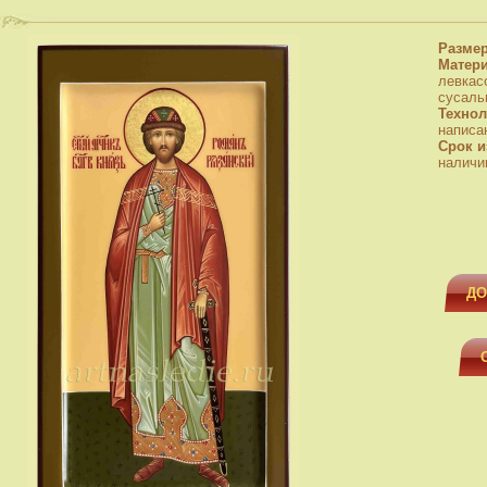
Разме
Матер
левкас
сусаль
Технол
написа
Срок и
наличи
ДО