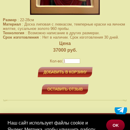
Размер
:
22-28см
Материал
:
Доска липовая с левкасом, темперные краски на яичном
желтке, сусальное золото 960 пробы.
Технология
:
Возможно написание в других размерах.
Срок изготовления
:
Нет в наличии. Срок изготовления 30 дней.
Цена
37000
руб.
Кол-во:
ДОБАВИТЬ В КОРЗИНУ
ОСТАВИТЬ ОТЗЫВ
Наш сайт использует файлы cookie и
МЕНЮ
OK
Яндекс.Метрика, чтобы улучшить работу