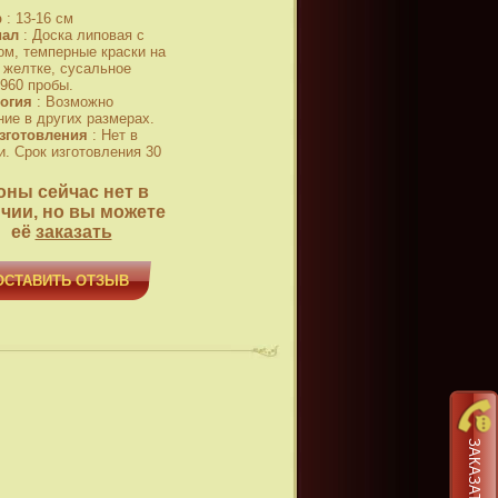
р
:
13-16 см
иал
:
Доска липовая с
ом, темперные краски на
 желтке, сусальное
 960 пробы.
огия
:
Возможно
ние в других размерах.
зготовления
:
Нет в
и. Срок изготовления 30
оны сейчас нет в
чии, но вы можете
её
заказать
ОСТАВИТЬ ОТЗЫВ