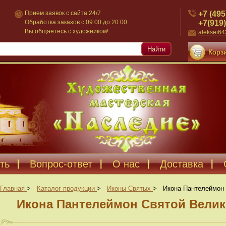
+7 (495
Прием заявок с сайта 24/7
+7(919)
Обработка заказов с 09:00 до 20:00
Вы общаетесь с художником!
aleksei6
Найти
Корзи
ть
Вопрос-ответ
О нас
Доставка
Главная
>
Каталог продукции
>
Иконы Святых
>
Икона Пантелеймон 
Икона Пантелеймон Святой Велик