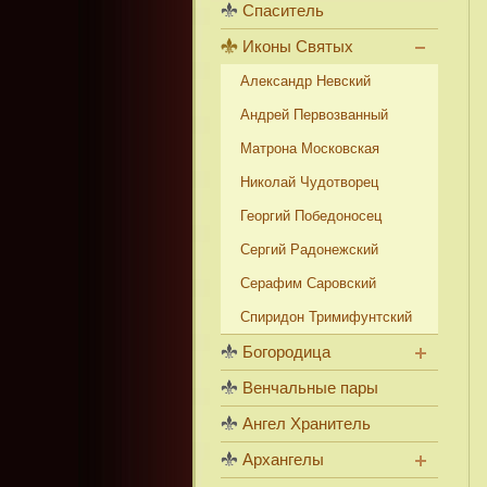
Спаситель
Иконы Святых
Александр Невский
Андрей Первозванный
Матрона Московская
Николай Чудотворец
Георгий Победоносец
Сергий Радонежский
Серафим Саровский
Спиридон Тримифунтский
Богородица
Венчальные пары
Ангел Хранитель
Архангелы