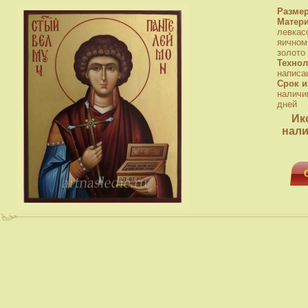
Разме
Матер
левкас
яичном
золото
Технол
написа
Срок и
наличи
дней
Ик
нали