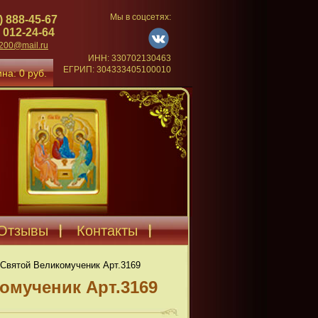
Мы в соцсетях:
) 888-45-67
 012-24-64
4200@mail.ru
ИНН: 330702130463
ЕГРИП: 304333405100010
на: 0 руб.
Отзывы
Контакты
Святой Великомученик Арт.3169
омученик Арт.3169