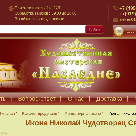
+7 (495
Прием заявок с сайта 24/7
+7(919)
Обработка заказов с 09:00 до 20:00
Вы общаетесь с художником!
aleksei6
Найти
Корзи
ть
Вопрос-ответ
О нас
Доставка
Главная
>
Каталог продукции
>
Миниатюрная икона
>
Икона Николай
Икона Николай Чудотворец Св