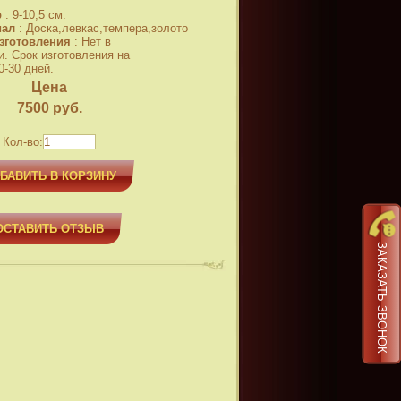
р
:
9-10,5 см.
иал
:
Доска,левкас,темпера,золото
зготовления
:
Нет в
и. Срок изготовления на
0-30 дней.
Цена
7500
руб.
Кол-во:
БАВИТЬ В КОРЗИНУ
ОСТАВИТЬ ОТЗЫВ
ЗАКАЗАТЬ ЗВОНОК