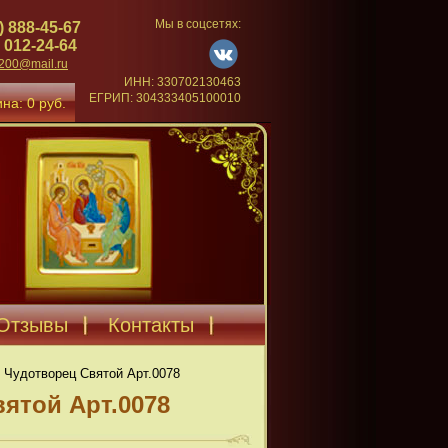
Мы в соцсетях:
) 888-45-67
 012-24-64
4200@mail.ru
ИНН: 330702130463
ЕГРИП: 304333405100010
на: 0 руб.
Отзывы
Контакты
 Чудотворец Святой Арт.0078
ятой Арт.0078