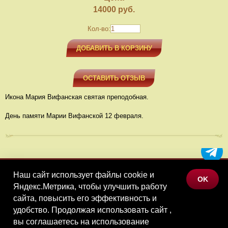
14000
руб.
Кол-во:
ДОБАВИТЬ В КОРЗИНУ
ОСТАВИТЬ ОТЗЫВ
Икона Мария Вифанская святая преподобная.
День памяти Марии Вифанской 12 февраля.
Наш сайт использует файлы cookie и
МЕНЮ
OK
Яндекс.Метрика, чтобы улучшить работу
КАТАЛОГ ТОВАРОВ
сайта, повысить его эффективность и
КОНТАКТЫ
удобство. Продолжая использовать сайт ,
вы соглашаетесь на использование