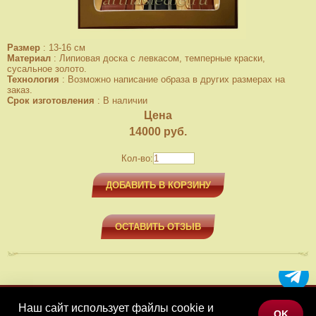
Размер
:
13-16 см
Материал
:
Липиовая доска с левкасом, темперные краски,
сусальное золото.
Технология
:
Возможно написание образа в других размерах на
заказ.
Срок изготовления
:
В наличии
Цена
14000
руб.
Кол-во:
ДОБАВИТЬ В КОРЗИНУ
ОСТАВИТЬ ОТЗЫВ
Наш сайт использует файлы cookie и
МЕНЮ
OK