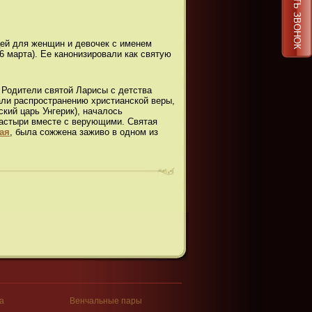
ЗАКАЗАТЬ ЗВОНОК
ей для женщин и девочек с именем
6 марта). Ее канонизировали как святую
). Родители святой Ларисы с детства
али распространению христианской веры,
ский царь Унгерик), началось
настыри вместе с верующими. Святая
ая
, была сожжена заживо в одном из
а
Венчальные пары