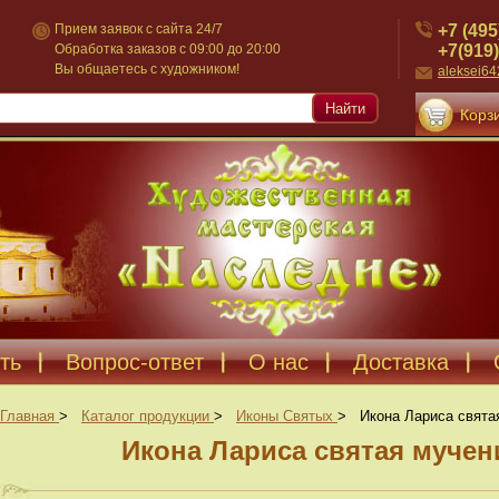
+7 (495
Прием заявок с сайта 24/7
+7(919)
Обработка заказов с 09:00 до 20:00
Вы общаетесь с художником!
aleksei6
Найти
Корзи
ть
Вопрос-ответ
О нас
Доставка
Главная
>
Каталог продукции
>
Иконы Святых
>
Икона Лариса свята
Икона Лариса святая мучен