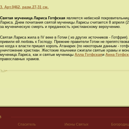
3. Арт.0462, разм.27-31 см.
Святая мученица Лариса Готфская
является небесной покровительниц
Лариса. Днем почитания святой мученицы Ларисы считается 8 апреля (2
за мученическую смерть и преданность христианскому вероучению.
Святая Лариса жила в IV веке в Готии ( из других источников - Готфрия
привили ей любовь к Господу. Прежние правители Готии не препятствов
но когда к власти пришел король Атанарих (по некоторым данным - готф
уничтожение христиан. Жестокие язычники сжигали святые храмы и мо
мученица Лариса, как и святые мученицы
Алла Готфская
и
Анна Готфск
православных храмов.
В
Спаситель
Иконы Святых
Богородиц