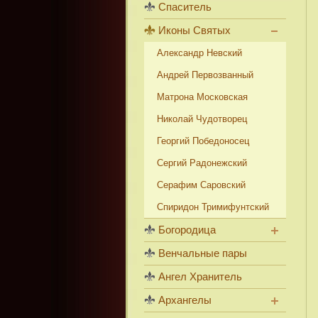
Спаситель
Иконы Святых
Александр Невский
Андрей Первозванный
Матрона Московская
Николай Чудотворец
Георгий Победоносец
Сергий Радонежский
Серафим Саровский
Спиридон Тримифунтский
Богородица
Венчальные пары
Ангел Хранитель
Архангелы