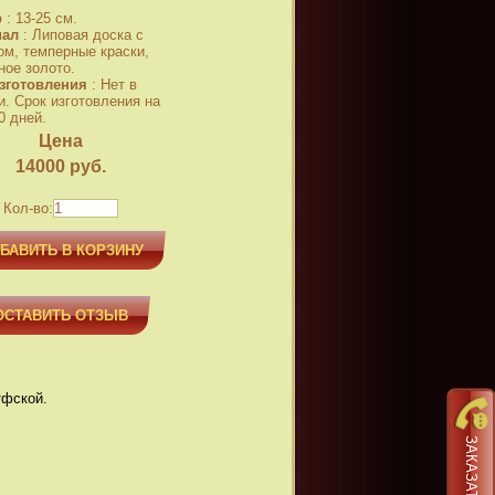
р
:
13-25 см.
иал
:
Липовая доска с
ом, темперные краски,
ное золото.
зготовления
:
Нет в
и. Срок изготовления на
0 дней.
Цена
14000
руб.
Кол-во:
БАВИТЬ В КОРЗИНУ
ОСТАВИТЬ ОТЗЫВ
тфской.