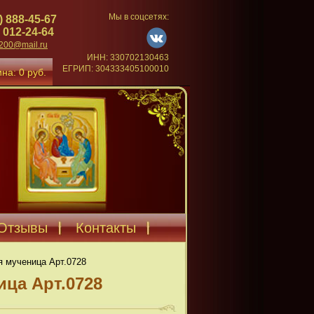
Мы в соцсетях:
) 888-45-67
 012-24-64
4200@mail.ru
ИНН: 330702130463
ЕГРИП: 304333405100010
на: 0 руб.
Отзывы
Контакты
я мученица Арт.0728
ица Арт.0728