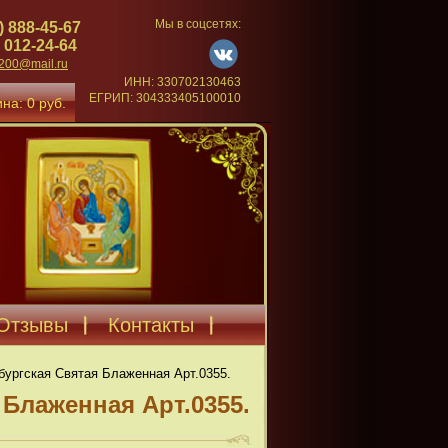
Мы в соцсетях:
) 888-45-67
 012-24-64
4200@mail.ru
ИНН: 330702130463
ЕГРИП: 304333405100010
на: 0 руб.
Отзывы
Контакты
бургская Святая Блаженная Арт.0355.
 Блаженная Арт.0355.