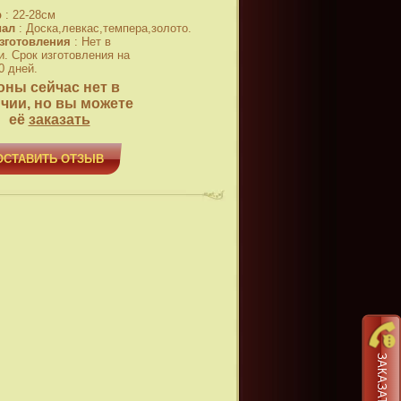
р
:
22-28см
иал
:
Доска,левкас,темпера,золото.
зготовления
:
Нет в
и. Срок изготовления на
0 дней.
оны сейчас нет в
чии, но вы можете
её
заказать
ОСТАВИТЬ ОТЗЫВ