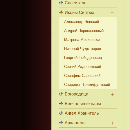
Спаситель
Иконы Святых
Александр Невский
Андрей Первозванный
Матрона Московская
Николай Чудотворец
Георгий Победоносец
Сергий Радонежский
Серафим Саровский
Спиридон Тримифунтский
Богородица
Венчальные пары
Ангел Хранитель
Архангелы