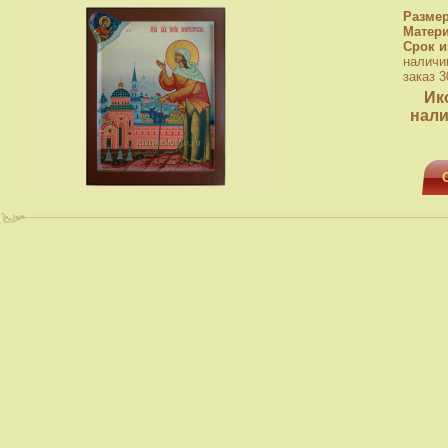
Разме
Матер
Срок и
наличи
заказ 3
Ик
нали