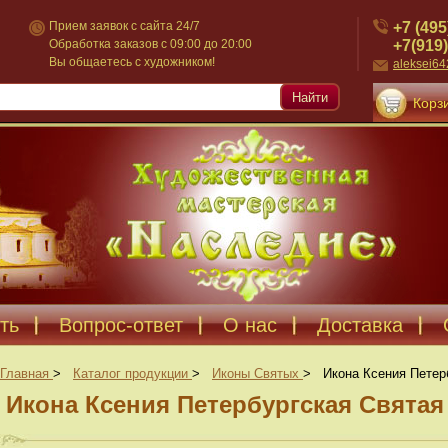
+7 (495
Прием заявок с сайта 24/7
+7(919)
Обработка заказов с 09:00 до 20:00
Вы общаетесь с художником!
aleksei6
Найти
Корзи
ть
Вопрос-ответ
О нас
Доставка
Главная
>
Каталог продукции
>
Иконы Святых
>
Икона Ксения Петер
Икона Ксения Петербургская Святая