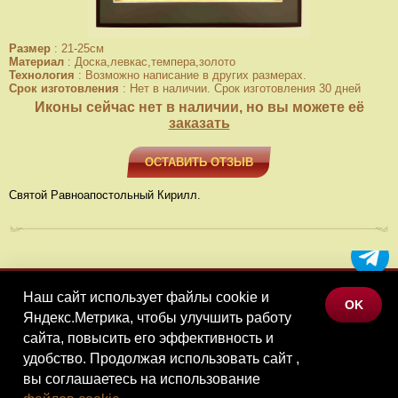
Размер
:
21-25см
Материал
:
Доска,левкас,темпера,золото
Технология
:
Возможно написание в других размерах.
Срок изготовления
:
Нет в наличии. Срок изготовления 30 дней
Иконы сейчас нет в наличии, но вы можете её
заказать
ОСТАВИТЬ ОТЗЫВ
Святой Равноапостольный Кирилл.
Наш сайт использует файлы cookie и
МЕНЮ
OK
Яндекс.Метрика, чтобы улучшить работу
КАТАЛОГ ТОВАРОВ
сайта, повысить его эффективность и
КОНТАКТЫ
удобство. Продолжая использовать сайт ,
вы соглашаетесь на использование
©Наследие, 2026