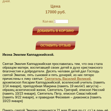
дней.
Цена
17000
руб.
Кол-во:
ДОБАВИТЬ В КОРЗИНУ
ОСТАВИТЬ ОТЗЫВ
Икона Эмилии Каппадокийской.
Святая Эмилия Каппадокийская прославилась тем, что она стала
образцом матери, воспитавшей своих детей в духе христианского
благочестия и добродетели. Десять человек детей дал Господь
святой Эмилии, пять сыновей и пять дочерей, из них пятеро
причислены к лику святых:
Святитель Василий Великий
,
архиепископ Кесарии Каппадокийской, вселенский учитель (память
1/14 января), преподобная Макрина (память 19 июля/1 августа) –
образец аскетической жизни, Святитель Григорий, епископ Нисский
(память 10/23 января), Святитель Петр, епископ Севастийский
(память 9/22 января), и праведная Феозевия – диакониса (память
10/23 января)
Память святой Эмилии отмечается 21 мая (8 мая по ст. ст.) в день её