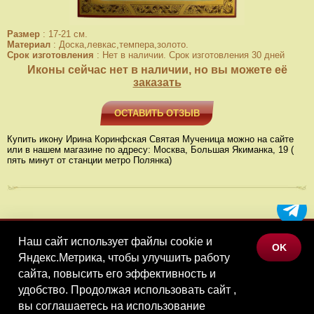
Размер
:
17-21 см.
Материал
:
Доска,левкас,темпера,золото.
Срок изготовления
:
Нет в наличии. Срок изготовления 30 дней
Иконы сейчас нет в наличии, но вы можете её
заказать
ОСТАВИТЬ ОТЗЫВ
Купить икону Ирина Коринфская Святая Мученица можно на сайте
или в нашем магазине по адресу: Москва, Большая Якиманка, 19 (
пять минут от станции метро Полянка)
Наш сайт использует файлы cookie и
МЕНЮ
OK
Яндекс.Метрика, чтобы улучшить работу
КАТАЛОГ ТОВАРОВ
сайта, повысить его эффективность и
КОНТАКТЫ
удобство. Продолжая использовать сайт ,
вы соглашаетесь на использование