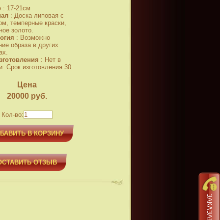
р
:
17-21см
иал
:
Доска липовая с
ом, темперные краски,
ное золото.
огия
:
Возможно
ние образа в других
ах.
зготовления
:
Нет в
и. Срок изготовления 30
Цена
20000
руб.
Кол-во:
БАВИТЬ В КОРЗИНУ
ОСТАВИТЬ ОТЗЫВ