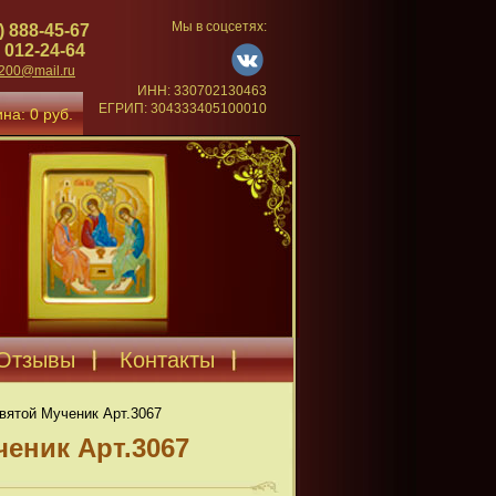
Мы в соцсетях:
) 888-45-67
 012-24-64
4200@mail.ru
ИНН: 330702130463
ЕГРИП: 304333405100010
на: 0 руб.
Отзывы
Контакты
вятой Мученик Арт.3067
еник Арт.3067