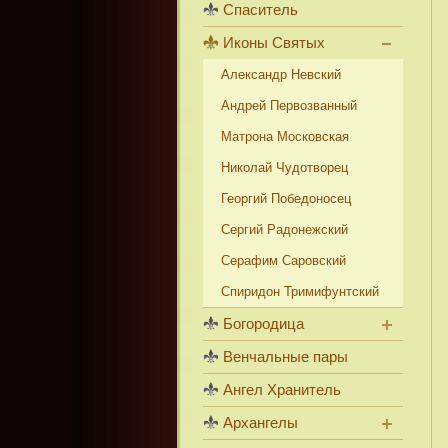
Спаситель
Иконы Святых
Александр Невский
Андрей Первозванный
Матрона Московская
Николай Чудотворец
Георгий Победоносец
Сергий Радонежский
Серафим Саровский
Спиридон Тримифунтский
Богородица
Венчальные пары
Ангел Хранитель
Архангелы