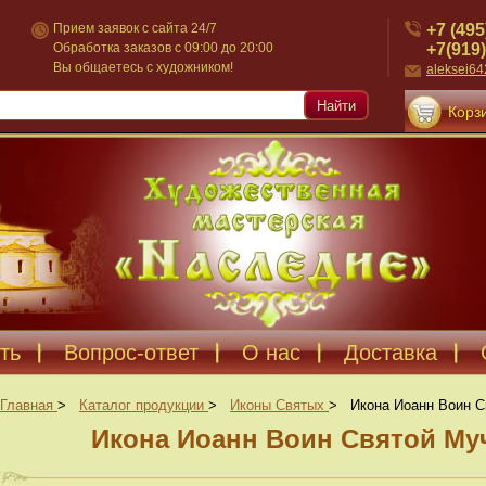
+7 (495
Прием заявок с сайта 24/7
+7(919)
Обработка заказов с 09:00 до 20:00
Вы общаетесь с художником!
aleksei6
Найти
Корзи
ть
Вопрос-ответ
О нас
Доставка
Главная
>
Каталог продукции
>
Иконы Святых
>
Икона Иоанн Воин С
Икона Иоанн Воин Святой Муч