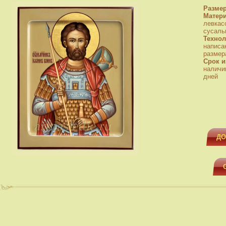
Разме
Матер
левкас
сусаль
Технол
написа
размер
Срок и
наличи
дней
ДО