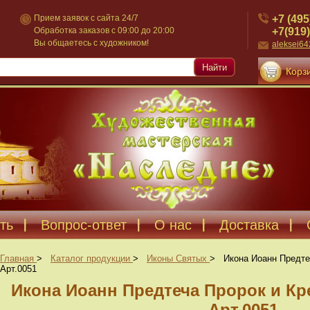
+7 (495
Прием заявок с сайта 24/7
+7(919)
Обработка заказов с 09:00 до 20:00
Вы общаетесь с художником!
aleksei6
Найти
Корзи
ть
Вопрос-ответ
О нас
Доставка
Главная
>
Каталог продукции
>
Иконы Святых
>
Икона Иоанн Предте
Арт.0051
Икона Иоанн Предтеча Пророк и Кр
Арт.0051