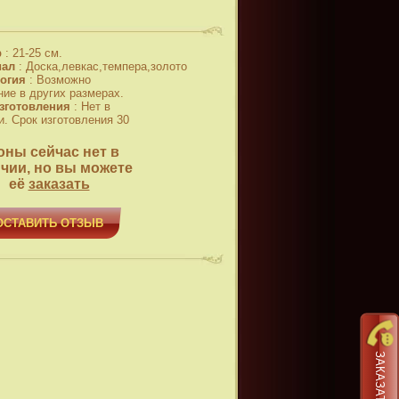
р
:
21-25 см.
иал
:
Доска,левкас,темпера,золото
огия
:
Возможно
ние в других размерах.
зготовления
:
Нет в
и. Срок изготовления 30
оны сейчас нет в
чии, но вы можете
её
заказать
ОСТАВИТЬ ОТЗЫВ