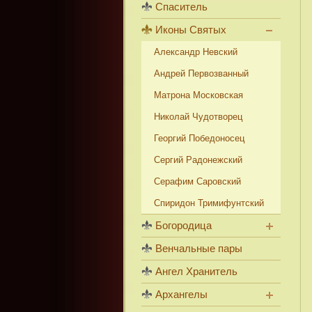
Спаситель
Иконы Святых
Александр Невский
Андрей Первозванный
Матрона Московская
Николай Чудотворец
Георгий Победоносец
Сергий Радонежский
Серафим Саровский
Спиридон Тримифунтский
Богородица
Венчальные пары
Ангел Хранитель
Архангелы