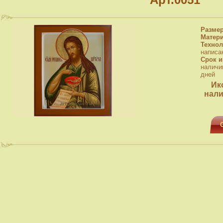
Разме
Матер
Технол
написа
Срок и
наличи
дней
Ик
нали