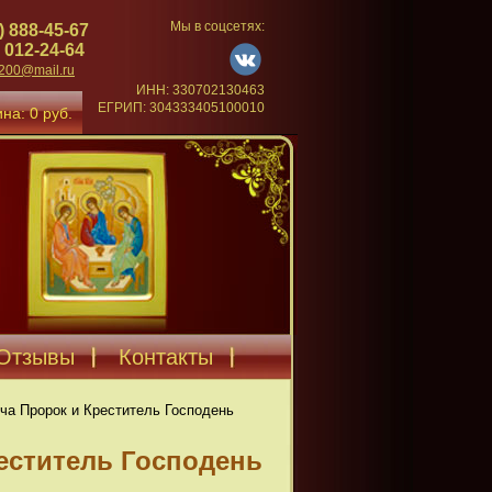
Мы в соцсетях:
) 888-45-67
 012-24-64
4200@mail.ru
ИНН: 330702130463
ЕГРИП: 304333405100010
на: 0 руб.
Отзывы
Контакты
ча Пророк и Креститель Господень
еститель Господень