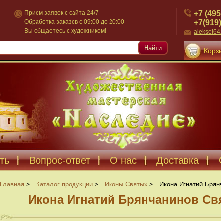
+7 (495
Прием заявок с сайта 24/7
+7(919)
Обработка заказов с 09:00 до 20:00
Вы общаетесь с художником!
aleksei6
Найти
Корзи
ть
Вопрос-ответ
О нас
Доставка
Главная
>
Каталог продукции
>
Иконы Святых
>
Икона Игнатий Брян
Икона Игнатий Брянчанинов Свя