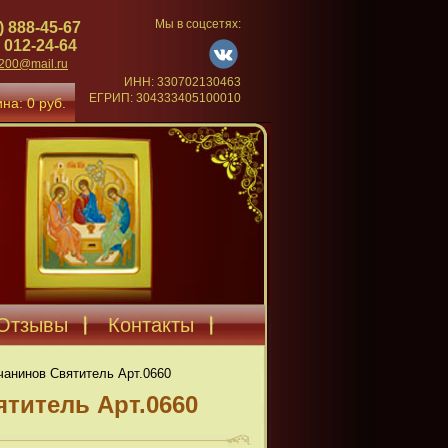
Мы в соцсетях:
) 888-45-67
 012-24-64
4200@mail.ru
ИНН: 330702130463
ЕГРИП: 304333405100010
на: 0 руб.
Отзывы
Контакты
чанинов Святитель Арт.0660
титель Арт.0660