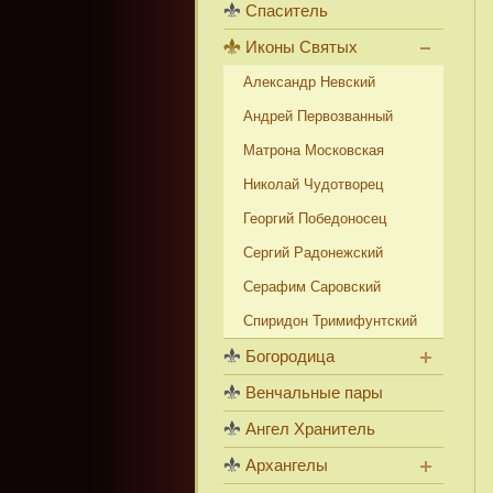
Спаситель
Иконы Святых
Александр Невский
Андрей Первозванный
Матрона Московская
Николай Чудотворец
Георгий Победоносец
Сергий Радонежский
Серафим Саровский
Спиридон Тримифунтский
Богородица
Венчальные пары
Ангел Хранитель
Архангелы