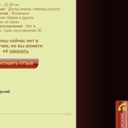
р
:
22-28 см.
иал
:
Доска,левкас,темпера,золото.
огия
:
Возможно
ние образа в других
х на заказ.
зготовления
:
Нет в
и. Срок изготовления 30
оны сейчас нет в
чии, но вы можете
её
заказать
ОСТАВИТЬ ОТЗЫВ
орский