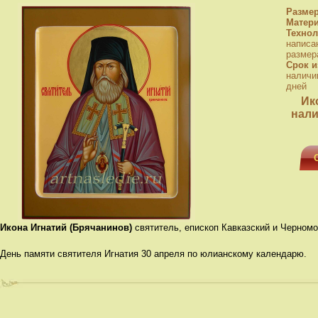
Разме
Матер
Технол
написа
размера
Срок и
наличи
дней
Ик
нали
Икона Игнатий (Брячанинов)
святитель, епископ Кавказский и Черном
День памяти святителя Игнатия 30 апреля по юлианскому календарю.