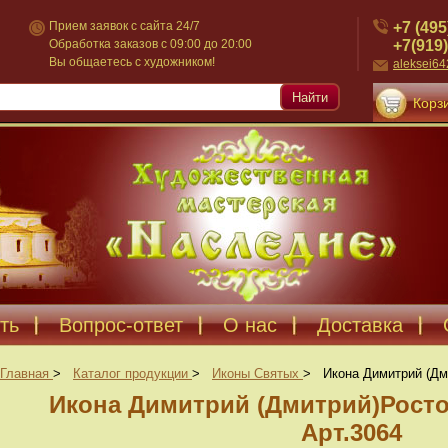
+7 (495
Прием заявок с сайта 24/7
+7(919)
Обработка заказов с 09:00 до 20:00
Вы общаетесь с художником!
aleksei6
Найти
Корзи
ть
Вопрос-ответ
О нас
Доставка
Главная
>
Каталог продукции
>
Иконы Святых
>
Икона Димитрий (Дм
Икона Димитрий (Дмитрий)Росто
Арт.3064