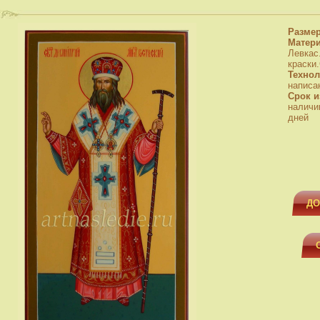
Разме
Матер
Левкас
краски
Технол
написа
Срок и
наличи
дней
ДО