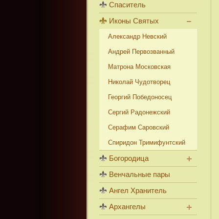
Спаситель
Иконы Святых
Александр Невский
Андрей Первозванный
Матрона Московская
Николай Чудотворец
Георгий Победоносец
Сергий Радонежский
Серафим Саровский
Спиридон Тримифунтский
Богородица
Венчальные пары
Ангел Хранитель
Архангелы