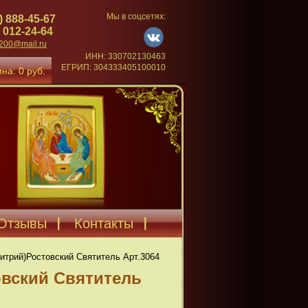
Мы в соцсетях:
) 888-45-67
 012-24-64
4200@mail.ru
ИНН: 330702130463
ЕГРИП: 304333405100010
на: 0 руб.
Отзывы
Контакты
итрий)Ростовский Святитель Арт.3064
вский Святитель