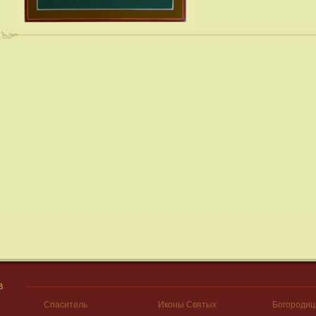
В
Спаситель
Иконы Святых
Богородиц