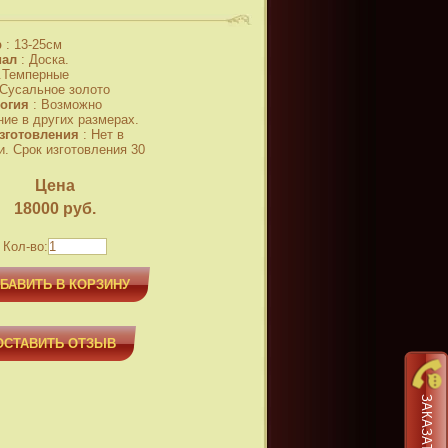
р
:
13-25см
иал
:
Доска.
.Темперные
.Сусальное золото
огия
:
Возможно
ние в других размерах.
зготовления
:
Нет в
и. Срок изготовления 30
Цена
18000
руб.
Кол-во:
БАВИТЬ В КОРЗИНУ
ОСТАВИТЬ ОТЗЫВ