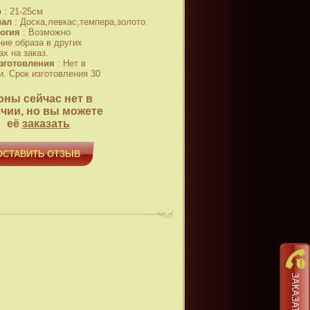
р
:
21-25см
иал
:
Доска,левкас,темпера,золото.
огия
:
Возможно
ние образа в других
х на заказ.
зготовления
:
Нет в
и. Срок изготовления 30
оны сейчас нет в
чии, но вы можете
её
заказать
ОСТАВИТЬ ОТЗЫВ