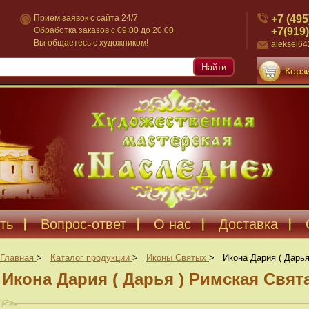
+7 (495
Прием заявок с сайта 24/7
+7(919)
Обработка заказов с 09:00 до 20:00
Вы общаетесь с художником!
aleksei6
Найти
Корзи
ть
Вопрос-ответ
О нас
Доставка
Главная
>
Каталог продукции
>
Иконы Святых
>
Икона Дария ( Дарь
Икона Дария ( Дарья ) Римская Свят