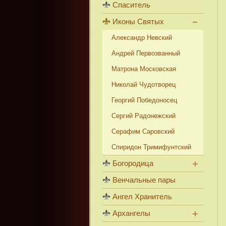
Спаситель
Иконы Святых
Александр Невский
Андрей Первозванный
Матрона Московская
Николай Чудотворец
Георгий Победоносец
Сергий Радонежский
Серафим Саровский
Спиридон Тримифунтский
Богородица
Венчальные пары
Ангел Хранитель
Архангелы