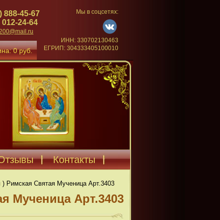
Мы в соцсетях:
) 888-45-67
 012-24-64
4200@mail.ru
ИНН: 330702130463
ЕГРИП: 304333405100010
на: 0 руб.
Отзывы
Контакты
я ) Римская Святая Мученица Арт.3403
ая Мученица Арт.3403