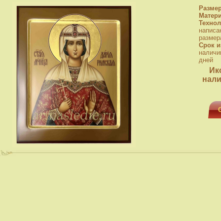
Разме
Матер
Технол
написа
размера
Срок и
наличи
дней
Ик
нали