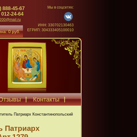
Мы в соцсетях:
) 888-45-67
 012-24-64
4200@mail.ru
ИНН: 330702130463
ЕГРИП: 304333405100010
на: 0 руб.
Отзывы
Контакты
титель Патриарх Константинопольский
ь Патриарх
рт.1279