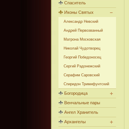
Спаситель
Иконы Святых
Александр Невский
Андрей Первозванный
Матрона Московская
Николай Чудотворец
Георгий Победоносец
Сергий Радонежский
Серафим Саровский
Спиридон Тримифунтский
Богородица
Венчальные пары
Ангел Хранитель
Архангелы