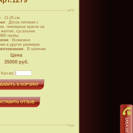
р
:
21-25 см.
иал
:
Доска липовая с
ом, темперные краски на
 желтке, сусальное
 960 пробы.
огия
:
Возможно
ние в других размерах.
зготовления
:
В наличии
Цена
35000
руб.
Кол-во:
БАВИТЬ В КОРЗИНУ
ОСТАВИТЬ ОТЗЫВ