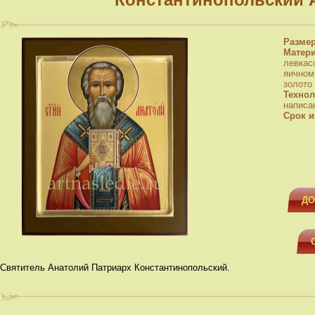
Разме
Матер
левкас
яичном
золото
Технол
написа
Срок и
ДО
Святитель Анатолий Патриарх Константинопольский.