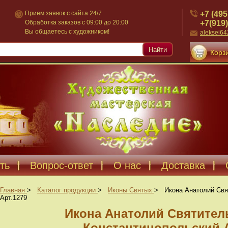
+7 (495
Прием заявок с сайта 24/7
+7(919)
Обработка заказов с 09:00 до 20:00
Вы общаетесь с художником!
aleksei6
Найти
Корзи
ть
Вопрос-ответ
О нас
Доставка
Главная
>
Каталог продукции
>
Иконы Святых
>
Икона Анатолий Свя
Арт.1279
Икона Анатолий Святител
Константинопольский А