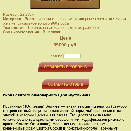
Размер
:
22-28см
Материал
:
Доска липовая с левкасом, темперные краски на яичном
желтке, сусальное золото 960 пробы
Технология
:
Возможно написание в других размерах.
Срок изготовления
:
В наличии
Цена
35000
руб.
Кол-во:
ДОБАВИТЬ В КОРЗИНУ
ОСТАВИТЬ ОТЗЫВ
Икона святого благоверного царя Иустиниана
Иустиниан ( Юстиниан) Великий — византийский император (527–565
гг.), ревностный защитник христианской веры, чьё правление стало
эпохой в истории Церкви и империи. Его царствование было
ознаменовано грандиозными свершениями: кодификацией римского
права (Кодекс Юстиниана), масштабным строительством
(знаменитый храм Святой Софии в Константинополе), военными