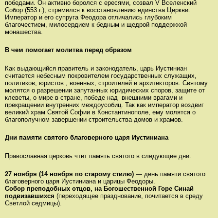
победами. Он активно боролся с ересями, созвал V Вселенский
Собор (553 г.), стремился к восстановлению единства Церкви.
Император и его супруга Феодора отличались глубоким
благочестием, милосердием к бедным и щедрой поддержкой
монашества.
В чем помогает молитва перед образом
Как выдающийся правитель и законодатель, царь Иустиниан
считается небесным покровителем государственных служащих,
политиков, юристов , военных, строителей и архитекторов. Святому
молятся о разрешении запутанных юридических споров, защите от
клеветы, о мире в стране, победе над внешними врагами и
прекращении внутренних междоусобиц. Так как император воздвиг
великий храм Святой Софии в Константинополе, ему молятся о
благополучном завершении строительства домов и храмов.
Дни памяти святого благоверного царя Иустиниана
Православная церковь чтит память святого в следующие дни:
27 ноября (14 ноября по старому стилю)
— день памяти святого
благоверного царя Иустиниана и царицы Феодоры.
Собор преподобных отцов, на Богошественной Горе Синай
подвизавшихся
(переходящее празднование, почитается в среду
Светлой седмицы).