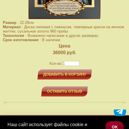
Размер
:
22-28см
Материал
:
Доска липовая с левкасом, темперные краски на яичном
желтке, сусальное золото 960 пробы
Технология
:
Возможно написание в других размерах.
Срок изготовления
:
В наличии
Цена
36000
руб.
Кол-во:
ДОБАВИТЬ В КОРЗИНУ
ОСТАВИТЬ ОТЗЫВ
Наш сайт использует файлы cookie и
МЕНЮ
OK