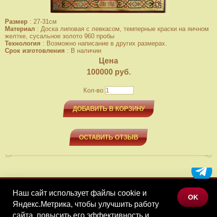
Размер
:
27-31см
Материал
:
Доска липовая с левкасом, темперные краски на яичном
желтке, сусальное золото 960 пробы
Технология
:
Возможно написание в других размерах.
Срок изготовления
:
В наличии
Цена
100000
руб.
Кол-во:
ДОБАВИТЬ В КОРЗИНУ
ОСТАВИТЬ ОТЗЫВ
Наш сайт использует файлы cookie и
МЕНЮ
OK
Яндекс.Метрика, чтобы улучшить работу
КАТАЛОГ ТОВАРОВ
сайта, повысить его эффективность и