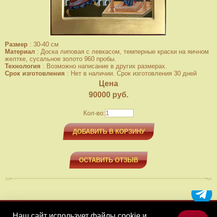
Размер
:
30-40 см
Материал
:
Доска липовая с левкасом, темперные краски на яичном
желтке, сусальное золото 960 пробы.
Технология
:
Возможно написание в других размерах.
Срок изготовления
:
Нет в наличии. Срок изготовления 30 дней
Цена
90000
руб.
Кол-во:
ДОБАВИТЬ В КОРЗИНУ
ОСТАВИТЬ ОТЗЫВ
Наш сайт использует файлы cookie и
МЕНЮ